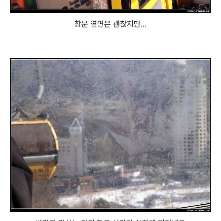
창문 옆면은 괜찮지만...