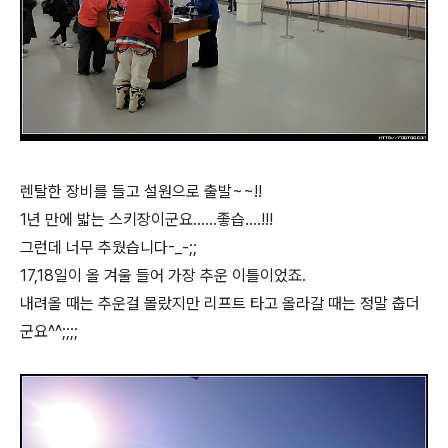
렌탈한 장비를 들고 설원으로 출발~~!!
1년 만에 밟는 스키장이군요......좋습....!!!
그런데 너무 추웠습니다-_-;;
17,18일이 올 겨울 들어 가장 추운 이틀이었죠.
내려올 때는 추운걸 몰랐지만 리프트 타고 올라갈 때는 정말 춥더
군요^^;;;;