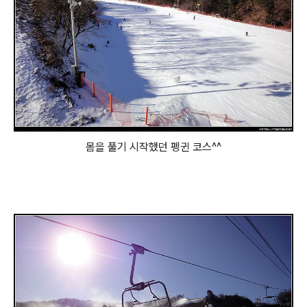
몸을 풀기 시작했던 펭귄 코스^^