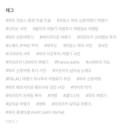
태그
파리 프랑스 몽생 미셸 미쉘
프랑스 파리 신혼여행기 여행기
나미브 사막
팔라우 여행기 여행후기 여행정보 여행팁
파리 신혼여행기
케이프타운 여행기
아프리카 오버랜딩 투어
노매드 트럭킹 투어
제주도
프랑스 파리 사진
사진
나미비아 사막
파리 미친투어 여행기 사진
아프리카 나미비아 여행기
france paris
나미비아 지도
파리 신혼여행 후기 사진
아프리카 남아공 노매드
PALAU 여행기 하나투어 여행후기 추천
파리 신혼여행
파리 베르사이유 베르사유 궁전 사진
아이팟 터치
아프리카 트럭킹 투어
여행
셀디스타
파리 여행기
남아공 여행기
영화
아프리카 남아공 여행기
파리 몽생미셸 mont saint michel
더보기