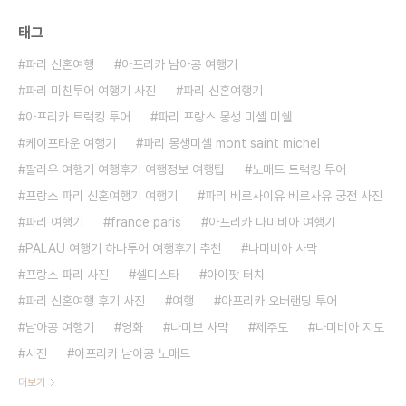
태그
파리 신혼여행
아프리카 남아공 여행기
파리 미친투어 여행기 사진
파리 신혼여행기
아프리카 트럭킹 투어
파리 프랑스 몽생 미셸 미쉘
케이프타운 여행기
파리 몽생미셸 mont saint michel
팔라우 여행기 여행후기 여행정보 여행팁
노매드 트럭킹 투어
프랑스 파리 신혼여행기 여행기
파리 베르사이유 베르사유 궁전 사진
파리 여행기
france paris
아프리카 나미비아 여행기
PALAU 여행기 하나투어 여행후기 추천
나미비아 사막
프랑스 파리 사진
셀디스타
아이팟 터치
파리 신혼여행 후기 사진
여행
아프리카 오버랜딩 투어
남아공 여행기
영화
나미브 사막
제주도
나미비아 지도
사진
아프리카 남아공 노매드
더보기