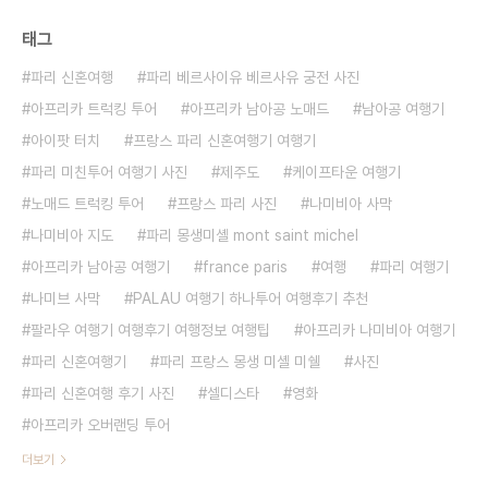
태그
파리 신혼여행
파리 베르사이유 베르사유 궁전 사진
아프리카 트럭킹 투어
아프리카 남아공 노매드
남아공 여행기
아이팟 터치
프랑스 파리 신혼여행기 여행기
파리 미친투어 여행기 사진
제주도
케이프타운 여행기
노매드 트럭킹 투어
프랑스 파리 사진
나미비아 사막
나미비아 지도
파리 몽생미셸 mont saint michel
아프리카 남아공 여행기
france paris
여행
파리 여행기
나미브 사막
PALAU 여행기 하나투어 여행후기 추천
팔라우 여행기 여행후기 여행정보 여행팁
아프리카 나미비아 여행기
파리 신혼여행기
파리 프랑스 몽생 미셸 미쉘
사진
파리 신혼여행 후기 사진
셀디스타
영화
아프리카 오버랜딩 투어
더보기