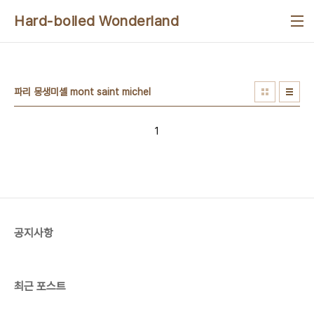
본문 바로가기
Hard-boiled Wonderland
파리 몽생미셸 mont saint michel
1
공지사항
최근 포스트