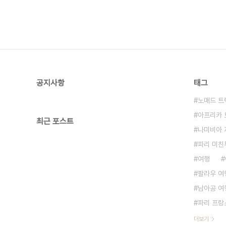
공지사항
태그
노매드 트
아프리카 
최근 포스트
나미비아 
파리 미친
여행
팔라우 여
남아공 여
파리 프랑
더보기