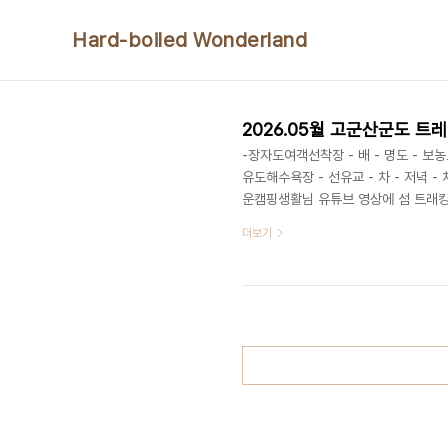
본문 바로가기
Hard-boiled Wonderland
2026.05월 고군산군도 트
-장자도여객선착장 - 배 - 명도 - 보
유도해수욕장 - 선유교 - 차 - 저녁
운캠핑생활님 유튜브 영상에 섬 트래킹
도 까지는 육지에서 다리로 이어져 있
더보기
계속 조회 하다보니 취소표가 나왔을때 
가까워 대장봉까지 올라갈때는 꽤 힘들
청바지 차림으로 가면 미끄러움 조심해