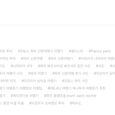
럭킹 투어
프랑스 파리 신혼여행기 여행기
셀디스타
france paris
트럭킹 투어
파리 신혼여행
파리 신혼여행기
아프리카 나미비아 여행
지도
나미비아 사막
파리 베르사이유 베르사유 궁전 사진
사진
나
투어 여행기 사진
파리 여행기
파리 신혼여행 후기 사진
아프리카 남
아이팟 터치
아프리카 남아공 여행기
프랑스 파리 사진
행기 여행후기 여행정보 여행팁
PALAU 여행기 하나투어 여행후기 추천
행기
케이프타운 여행기
파리 몽생미셸 mont saint michel
스 몽생 미셸 미쉘
아프리카 오버랜딩 투어
제주도