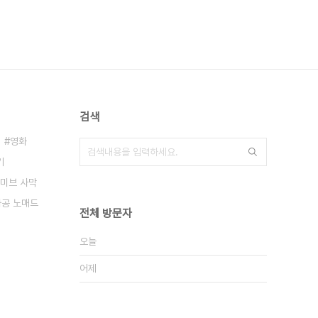
검색
영화
기
미브 사막
아공 노매드
전체 방문자
오늘
어제