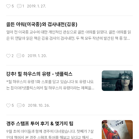
아들이 제게 물어봤습니다. 동갑내기 사촌이 핸드폰으로 간단한 게임을 하는걸 보자
작성시간
5
1
2019. 1. 27.
저한테도 게임을 할 수 있냐고 물어본거지요. 유튜브를 볼 수 있게 폰을 빌려준다 했
더니 이젠 자기도 게임을 하고 싶다고 하네요. 그리고 그 때 깨달았습니다. 드디어 그
날이 왔구나. 게임에 대해서 알려줄 날이! 아이들한테 게임에 대해서 제대로 가르쳐
골든 아워(이국종)와 검사내전(김웅)
주는건 매우 중요한 일입니다. 학교에서 가르쳐 주지 않으니까요. 물론 친구들한테
글 내용
게임을 배울 수도 있는거지만 좀 더..
얼마 전 이국종 교수에 대한 개인적인 관심으로 골든 아워를 읽었다. 골든 아워를 읽
은 뒤 연달아 읽은 책은 김웅 검사의 검사내전. 두 책 모두 작년에 발간된 책 중 많은
추천을 받은 책으로 언뜻 비슷한 면도 있지만 당연하다면 당연히 많은 차이점이 있
다. 이국종 교수의 골든 아워에 대해서는 별 다른 설명이 필요없을 것 같지만 김웅 검
작성시간
2
0
2019. 1. 20.
사의 검사내전은 약간의 설명이 필요할 것 같다. 검사내전은 현역 검사인 김웅 검사
의 책으로 (생활형) 검사 시절 겪은 일들과 생각들에 대해 쓴 책이다. 영화 제목인 검
사외전을 패러디한 것 같은 책 제목과 심플해 보이는 책 표지에서도 느껴지는거지만
강추! 힐 하우스의 유령 - 넷플릭스
'검사'라는 말을 들었을 때 떠오르는 엄숙한 검사 생활과는 거리가 있는 책이다. 검사
글 내용
생활 동안 생긴 일들에 대해 하드 보일드하게 표..
*힐 하우스의 유령 1화 스포를 담고 있습니다 또 유령 나오
는 집이야?넷플릭스에서 힐 하우스의 유령이라는 제목을
처음 봤을 때 했던 생각입니다. 유령 나오는 집을 소재로 한
영화는 무수히 많죠. 아미티빌 호러, 폴터가이스트, 아메리
작성시간
5
0
2018. 10. 26.
칸 호러 스토리 시즌1, 컨저링 유니버스까지... 워낙 많고 비
슷비슷한 영화들이 많아서 헷갈릴 정도입니다. 영문 제목
이 Haunting of Hill house라 그런지 그 중에서도 200
경주 스탬프 투어 후기 & 몇가지 팁
0년 쯤에 나왔던 헌티드 힐과 더 헌팅이 생각났습니다. 이
글 내용
젠 마릴린 맨슨의 Sweet Dreams가 어느 영화에 들어갔
9월 초에 아이들과 함께 경주에 다녀왔습니다. 첫째가 7살
었는지 헷갈릴 정도인데 헌티드 힐이 좀 더 슬래셔? 영화에
인데 책에서 본 경주 스탬프 투어를 해보고 싶다고 해서 스