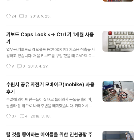
가까웠던 것 같네요. 더 헌팅은 잘 기억이 나지 않아서 줄거
탬프 투어에 도전해봤습니다. 경주 스탬프 투어를 간단히
리를 다시 찾아봤는데 힐 하우스의 유령을 보고 다시 줄거
설명 드리면 경주 곳곳에 있는 명소 16곳에서 스탬프를 찍
작성시간
24
0
2018. 9. 25.
리..
어 인증샷을 올리면 기념품으로 신라 역사 만화책(이현세
저)을 배송해 줍니다. 스탬프 투어라는게 있다는건 알고 있
었지만 모든 종류의 스탬프 투어에 관심이 없었는데 아이
키보드 Caps Lock <-> Ctrl 키 1개월 사용
가 생기니 평소에 안하던걸 하게 되네요. 스탬프를 찍는다
기
는게 큰 의미가 있는 것 같지 않지만 아이들은 도장 찍는게
글 내용
재미있나 봅니다. 뭐.... 아들 아빠....도 게임 할 때 도전과제
업무용 키보드로 레오폴드 FC900R PD 저소음 적축을 사
를 달성해나가는걸 재밌어하니 크게 다를것도 없겠죠. 경
용하고 있습니다. 처음 키보드를 구입 했을 때 CAPSLOC
주 스탬프 투어는 총 16곳으로 아무 곳에서나 시작해도 됩
K, CTRL 키캡이 하나 씩 더 들어 있더군요. 그때까지는 상
작성시간
9
0
2018. 4. 29.
니다. 명소 안,밖에 관광..
상조차 해 본 적이 없었는데 두 키를 교체해 사용할 수 있었
던 겁니다. 뒷면에 있는 딥 스위치 조작을 통해 간단하게 기
능을 바꿀 수 있었습니다. 그런 기능이 있다는 것은 알게 됐
수원시 공유 자전거 모바이크(mobike) 사용
지만 30년 가까이 사용해 온 키 배열을 교체 해 볼 생각은
후기
전혀 들지 않았습니다. 그러던 어느 날 손가락에 불편함이
글 내용
느껴지기 시작했습니다. 개발 업무를 하고 있으니 개발을
주말에 와이프 친구들이 집으로 놀러와서 눈물을 흘리며,
할 때나 문서를 작성할 때나 늘 CTRL+C,V 를 사용하는데
랄랄라 집 밖으로 나와 주변을 배회했습니다. 카페에서 이
이전에는 인식하지 못 했지만 바꿀 수 있다는걸 알게되니
것저것 보면서 놀고 있는데 갑자기 출근길 버스 정류장에
작성시간
37
4
2018. 3. 18.
손가락이 불편함을 느끼게 된걸지도 모르지요. 아니면 그
서 본 mobike가 생각났습니다. 광역 버스를 타는 곳 주변
냥 단순히..
에 수원시 공유자전거 반디클, 모바이크(mobike)라는게
있었는데 이게 뭐하는건가 궁금했었죠. 출근 시간에는 당
탈 것을 좋아하는 아이들을 위한 인천공항 주
연히 시험 삼아 자전거를 타 볼 여유가 없었기 때문에 남는