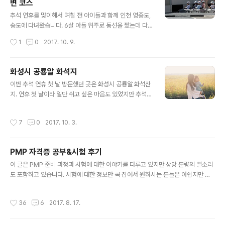
변 코스
시간을 활용해서 궁금증을 해소하고 싶어졌습니다. 검색을
글 내용
해보니 수원 공유 자전거 관련 정보가 조금 나오긴 하지만
추석 연휴를 맞이해서 며칠 전 아이들과 함께 인천 영종도,
'수원 공유 자전거','반디클' 등으로 구글, 네이버에서 검색
송도에 다녀왔습니다. 6살 아들 위주로 동선을 짰는데 다
해도 안내 페이지 같은건 보이지 않네요. 저야 이런 o2o
녀와보니 육해공 탈 것을 두루 체험해 볼 수 있는 코스였습
작성시간
1
0
2017. 10. 9.
플랫폼에 익숙하기 때문에 별다른 정보 없이도 쉽게 사용
니다. 탈 것을 좋아하는 아이들이 많을텐데 다른 분들께도
할 수 있지만 처음 접하는 사..
도움이 될 수 있을 듯 하여 정리해 봅니다. 물론 실제로 비
행기를 타는 코스는 아닙니다 ^^; 가장 먼저 방문한 곳은 인
화성시 공룡알 화석지
천 영종도에 위치한 BMW 드라이빙 센터입니다. 예전부터
글 내용
이번 추석 연휴 첫 날 방문했던 곳은 화성시 공룡알 화석산
어떤 곳인지 알고 있었고 인천공항에 올 때마다 옆으로 지
지. 연휴 첫 날이라 일단 쉬고 싶은 마음도 있었지만 추석
나가기는 했었지만 실제로 방문한 건 이번이 처음입니다.
연휴 월~금에는 닫는다고 하여 토요일에 방문했다. 방문자
대부분의 프로그램은 성인 위주지만 5~7세 아이들을 위한
센터는 겉에서 보기엔 규모가 조금 있어 보이지만 실내는
키즈 드라이빙 스쿨과 8~13세 아이들을 위한 주니어 캠퍼
작성시간
7
0
2017. 10. 3.
생각보다 작은 크기. 1층은 그럴싸해 보였지만 2층은 간단
스 워크숍도 있습니다. BMW 드라이빙 센터에 먼저 방문
한 휴게실 정도? 상영관도 있었는데 들어가 보지는 않았다.
한 이유는 키즈 드라이빙 ..
트릭 아트 앞에서 나름 그럴싸하게 포즈를 취하는 아이들.
PMP 자격증 공부&시험 후기
2층에서 바라본 공룡알 화석지. 도시에서는 찾기 힘든 광
글 내용
활한 공간이다. 지도를 봐서 대충 짐작은 하고 있었지만 예
이 글은 PMP 준비 과정과 시험에 대한 이야기를 다루고 있지만 상당 분량의 뻘소리
상보다 더 넓게 느껴졌다. 공룡알 화석치 초입에는 공룡 모
도 포함하고 있습니다. 시험에 대한 정보만 콕 집어서 원하시는 분들은 아쉽지만 다
형도 있고~ 공룡알을 캐낼 수 있다는(?) 기대와 함께 이것
른 글을... ㅠ.ㅠ 올해 안에 자격증을 하나씩 따라는 지시가 회사에서 내려왔습니다.
저것 주은뒤 공룡알 같다고 하는 아들 -_-; 그래도 이 근방
기존에 가지고 있던 만만한 자격증은 인정 안 되고, 어느 정도 레벨이 되는 자격증만
작성시간
36
6
2017. 8. 17.
이 간척지가 된 뒤 우..
인정해주겠다는군요. (합격하면) 시험에 드는 비용은 보전해주니 비용은 큰 문제가
안 됩니다(붙으면요). 지정된 자격증이 몇 개 있었는데 언젠가는 따야 할 것 같아서 P
MP를 선택했습니다. Project Management Professional의 약자로 미국 PMI