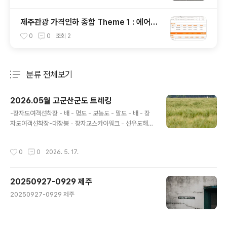
제주관광 가격인하 종합 Theme 1 : 에어카
텔
0
0
조회
2
분류 전체보기
주요 글 목록
2026.05월 고군산군도 트레킹
글 내용
-장자도여객선착장 - 배 - 명도 - 보농도 - 말도 - 배 - 장
자도여객선착장-대장봉 - 장자교스카이워크 - 선유도해수
욕장 - 선유교 - 차 - 저녁 - 차 - 선유도해수욕장 예전부터
선유도 쪽에 가보고 싶었는데 슬기로운캠핑생활님 유튜브
작성시간
0
0
2026. 5. 17.
영상에 섬 트래킹 코스까지 추천될걸 봐서 배편 예약해 토
요일에 다녀왔습니다. (장자도 까지는 육지에서 다리로 이
어져 있습니다)배편 예약하기가 쉽지 않은것 같은데 혼자
20250927-0929 제주
가기로 마음 먹어서 계속 조회 하다보니 취소표가 나왔을
글 내용
때 구매 성공했습니다.선유봉, 명도, 말도, 대장봉이 모두
20250927-0929 제주
등반 코스에 가까워 대장봉까지 올라갈때는 꽤 힘들었습니
다 .ㅠㅠ선유봉은 암벽 코스가 많은 편이라 저처럼 운동화
에 청바지 차림으로 가면 미끄러움 조심해야 합니다.슬기