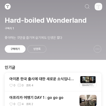
검색하기
티스토리
Hard-boiled Wonderland
구독자
1
좋아하는 것만을 즐기며 살기에도 인생은 짧다
구독하기
방명록
신고하기 레이어
열기
인기글
아이폰 한국 출시에 대한 새로운 소식입니다
(낚시)
0
0
조회
4
아프리카 여행기 DAY 1 : go go go
0
4
조회
2