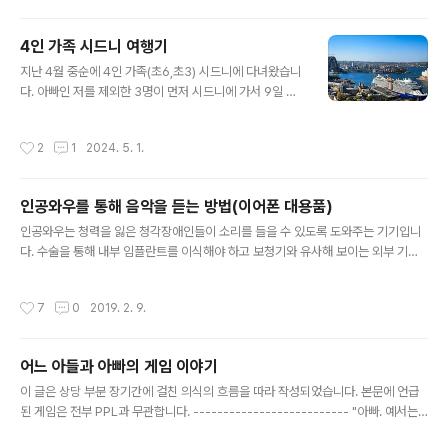
4인 가족 시드니 여행기
글 내용
지난 4월 중순에 4인 가족(초6,초3) 시드니에 다녀왔습니
다. 아빠인 저를 제외한 3명이 먼저 시드니에 가서 9일 있
었고 전 5일 휴가를 내고 금요일 퇴근 이후 인천 출발, 다
음주 금요일 오전 비행기를 타고 같이 돌아오는 일정이었
작성시간
2
1
2024. 5. 1.
습니다 갈때는 저 혼자 티웨이, 올때는 같이 젯스타를 타
고 오는 일정이었는데 10시간 내외의 장시간 비행이지
만 시차가 (거의) 없으니 피로는 유럽보다는 확실히 덜합니
인공와우를 통해 음악을 듣는 방법(이어폰 대용품)
다. 저가 항공이라 비행기에서 달리 할게 없었기에 태블릿
글 내용
에 볼걸 가득 채워 갔더니 지루하지는 않았습니다. 시드
인공와우는 청력을 잃은 청각장애인들이 소리를 들을 수 있도록 도와주는 기기입니
니 가는길은 밤 비행기라 잘 잤으면 좋았겠지만 그리 잘 자
다. 수술을 통해 내부 임플란트를 이식해야 하고 보청기와 유사해 보이는 외부 기기
지는 못 했었네요. 띄엄띄엄 쓰느라 의식의 흐름대로 써 봅
를 장착해 사용합니다. 인공와우에 대한 자세한 설명은 아래 링크를 참고해 주세요.
니다. 4월 중순 시드니 날씨는 우리나라 늦여름 정도의 날
https://footoo.com/503 이번 글은 인공와우를 통해 음악을 듣는 방법에 대한 글
작성시간
7
0
2019. 2. 9.
씨로 제가 있는 동안은 날씨가 무..
입니다. 가끔 업데이트가 될 수 있으며 블로그에 있는 글이 최우선적으로 업데이트됩
니다. https://footoo.com/532 인공와우 사용자들은 여러 방법을 통해 음악을 들
을 수 있는데 먼저 알아두어야 할 내용이 있습니다. 대다수의 난청인들은 달팽이관
어느 아들과 아빠의 게임 이야기
내부의 유모세포가 손상되는 감각신경성 난청이고, 대부분 달팽이관 바깥쪽부터 유
글 내용
포세포가 손상됩니다. 달팽이관 바깥 쪽은 고음..
이 글은 상당 부분 장기간에 걸친 의식의 흐름을 따라 작성되었습니다. 본문에 언급
된 게임은 전부 PPL과 무관합니다. -------------------------- "아빠. 예서는
핸드폰으로 게임하는데 왜 나는 게임 하면 안돼요?" 작년 추석 때 쯤 당시 7살이던