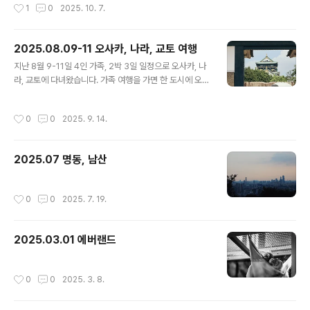
작성시간
1
0
2025. 10. 7.
로운캠핑생활님 영상에서 선유봉..
2025.08.09-11 오사카, 나라, 교토 여행
글 내용
지난 8월 9-11일 4인 가족, 2박 3일 일정으로 오사카, 나
라, 교토에 다녀왔습니다. 가족 여행을 가면 한 도시에 오래
있는 경우가 많았는데 아이들도 커서 짧은 기간 동안 빠르
게 돌아다녔습니다. 개인적으로는 2x년 만의 일본 방문이
작성시간
0
0
2025. 9. 14.
었습니다. 가까워서 언제든 가면되는거지 뭐 라는 생각으
로 넘기다보니 꽤 오랜 시간이 흘렀네요. 몇 달 동안 회사
주말 교육이 있어서 해외든 국내든 여행 가기 어려웠는데
2025.07 명동, 남산
교육 막판에 하루 째고 다녀왔습니다. 여행 계획을 짤 때 보
통 도시, 항공, 숙박은 와이프가 짜고 제가 나머지 세부 일
정을 짜는 경우가 많은데 8월 초에 오사카에 간다고 하니
작성시간
0
0
2025. 7. 19.
사람들 반응이 비슷했죠. 미쳤어? 더워 죽음 그런데 가족 4
명이 모두 더위를 많이 타는 편이 아니라 까짓거 해보죠 라
는 심정으로 갔습..
2025.03.01 에버랜드
작성시간
0
0
2025. 3. 8.