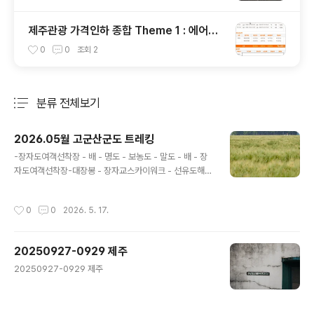
제주관광 가격인하 종합 Theme 1 : 에어카
텔
0
0
조회
2
분류 전체보기
주요 글 목록
2026.05월 고군산군도 트레킹
글 내용
-장자도여객선착장 - 배 - 명도 - 보농도 - 말도 - 배 - 장
자도여객선착장-대장봉 - 장자교스카이워크 - 선유도해수
욕장 - 선유교 - 차 - 저녁 - 차 - 선유도해수욕장 예전부터
선유도 쪽에 가보고 싶었는데 슬기로운캠핑생활님 유튜브
작성시간
0
0
2026. 5. 17.
영상에 섬 트래킹 코스까지 추천될걸 봐서 배편 예약해 토
요일에 다녀왔습니다. (장자도 까지는 육지에서 다리로 이
어져 있습니다)배편 예약하기가 쉽지 않은것 같은데 혼자
20250927-0929 제주
가기로 마음 먹어서 계속 조회 하다보니 취소표가 나왔을
글 내용
때 구매 성공했습니다.선유봉, 명도, 말도, 대장봉이 모두
20250927-0929 제주
등반 코스에 가까워 대장봉까지 올라갈때는 꽤 힘들었습니
다 .ㅠㅠ선유봉은 암벽 코스가 많은 편이라 저처럼 운동화
에 청바지 차림으로 가면 미끄러움 조심해야 합니다.슬기