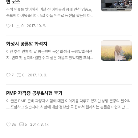
변 코스
시간을 활용해서 궁금증을 해소하고 싶어졌습니다. 검색을
글 내용
해보니 수원 공유 자전거 관련 정보가 조금 나오긴 하지만
추석 연휴를 맞이해서 며칠 전 아이들과 함께 인천 영종도,
'수원 공유 자전거','반디클' 등으로 구글, 네이버에서 검색
송도에 다녀왔습니다. 6살 아들 위주로 동선을 짰는데 다
해도 안내 페이지 같은건 보이지 않네요. 저야 이런 o2o
녀와보니 육해공 탈 것을 두루 체험해 볼 수 있는 코스였습
작성시간
1
0
2017. 10. 9.
플랫폼에 익숙하기 때문에 별다른 정보 없이도 쉽게 사용
니다. 탈 것을 좋아하는 아이들이 많을텐데 다른 분들께도
할 수 있지만 처음 접하는 사..
도움이 될 수 있을 듯 하여 정리해 봅니다. 물론 실제로 비
행기를 타는 코스는 아닙니다 ^^; 가장 먼저 방문한 곳은 인
화성시 공룡알 화석지
천 영종도에 위치한 BMW 드라이빙 센터입니다. 예전부터
글 내용
이번 추석 연휴 첫 날 방문했던 곳은 화성시 공룡알 화석산
어떤 곳인지 알고 있었고 인천공항에 올 때마다 옆으로 지
지. 연휴 첫 날이라 일단 쉬고 싶은 마음도 있었지만 추석
나가기는 했었지만 실제로 방문한 건 이번이 처음입니다.
연휴 월~금에는 닫는다고 하여 토요일에 방문했다. 방문자
대부분의 프로그램은 성인 위주지만 5~7세 아이들을 위한
센터는 겉에서 보기엔 규모가 조금 있어 보이지만 실내는
키즈 드라이빙 스쿨과 8~13세 아이들을 위한 주니어 캠퍼
작성시간
7
0
2017. 10. 3.
생각보다 작은 크기. 1층은 그럴싸해 보였지만 2층은 간단
스 워크숍도 있습니다. BMW 드라이빙 센터에 먼저 방문
한 휴게실 정도? 상영관도 있었는데 들어가 보지는 않았다.
한 이유는 키즈 드라이빙 ..
트릭 아트 앞에서 나름 그럴싸하게 포즈를 취하는 아이들.
PMP 자격증 공부&시험 후기
2층에서 바라본 공룡알 화석지. 도시에서는 찾기 힘든 광
글 내용
활한 공간이다. 지도를 봐서 대충 짐작은 하고 있었지만 예
이 글은 PMP 준비 과정과 시험에 대한 이야기를 다루고 있지만 상당 분량의 뻘소리
상보다 더 넓게 느껴졌다. 공룡알 화석치 초입에는 공룡 모
도 포함하고 있습니다. 시험에 대한 정보만 콕 집어서 원하시는 분들은 아쉽지만 다
형도 있고~ 공룡알을 캐낼 수 있다는(?) 기대와 함께 이것
른 글을... ㅠ.ㅠ 올해 안에 자격증을 하나씩 따라는 지시가 회사에서 내려왔습니다.
저것 주은뒤 공룡알 같다고 하는 아들 -_-; 그래도 이 근방
기존에 가지고 있던 만만한 자격증은 인정 안 되고, 어느 정도 레벨이 되는 자격증만
작성시간
36
6
2017. 8. 17.
이 간척지가 된 뒤 우..
인정해주겠다는군요. (합격하면) 시험에 드는 비용은 보전해주니 비용은 큰 문제가
안 됩니다(붙으면요). 지정된 자격증이 몇 개 있었는데 언젠가는 따야 할 것 같아서 P
MP를 선택했습니다. Project Management Professional의 약자로 미국 PMI