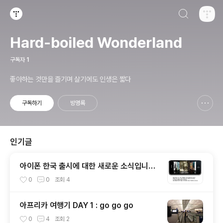
검색하기
티스토리
Hard-boiled Wonderland
구독자
1
좋아하는 것만을 즐기며 살기에도 인생은 짧다
구독하기
방명록
신고하기 레이어
열기
인기글
아이폰 한국 출시에 대한 새로운 소식입니다
(낚시)
0
0
조회
4
아프리카 여행기 DAY 1 : go go go
0
4
조회
2