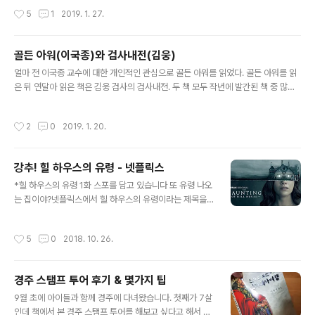
아들이 제게 물어봤습니다. 동갑내기 사촌이 핸드폰으로 간단한 게임을 하는걸 보자
작성시간
5
1
2019. 1. 27.
저한테도 게임을 할 수 있냐고 물어본거지요. 유튜브를 볼 수 있게 폰을 빌려준다 했
더니 이젠 자기도 게임을 하고 싶다고 하네요. 그리고 그 때 깨달았습니다. 드디어 그
날이 왔구나. 게임에 대해서 알려줄 날이! 아이들한테 게임에 대해서 제대로 가르쳐
골든 아워(이국종)와 검사내전(김웅)
주는건 매우 중요한 일입니다. 학교에서 가르쳐 주지 않으니까요. 물론 친구들한테
글 내용
게임을 배울 수도 있는거지만 좀 더..
얼마 전 이국종 교수에 대한 개인적인 관심으로 골든 아워를 읽었다. 골든 아워를 읽
은 뒤 연달아 읽은 책은 김웅 검사의 검사내전. 두 책 모두 작년에 발간된 책 중 많은
추천을 받은 책으로 언뜻 비슷한 면도 있지만 당연하다면 당연히 많은 차이점이 있
다. 이국종 교수의 골든 아워에 대해서는 별 다른 설명이 필요없을 것 같지만 김웅 검
작성시간
2
0
2019. 1. 20.
사의 검사내전은 약간의 설명이 필요할 것 같다. 검사내전은 현역 검사인 김웅 검사
의 책으로 (생활형) 검사 시절 겪은 일들과 생각들에 대해 쓴 책이다. 영화 제목인 검
사외전을 패러디한 것 같은 책 제목과 심플해 보이는 책 표지에서도 느껴지는거지만
강추! 힐 하우스의 유령 - 넷플릭스
'검사'라는 말을 들었을 때 떠오르는 엄숙한 검사 생활과는 거리가 있는 책이다. 검사
글 내용
생활 동안 생긴 일들에 대해 하드 보일드하게 표..
*힐 하우스의 유령 1화 스포를 담고 있습니다 또 유령 나오
는 집이야?넷플릭스에서 힐 하우스의 유령이라는 제목을
처음 봤을 때 했던 생각입니다. 유령 나오는 집을 소재로 한
영화는 무수히 많죠. 아미티빌 호러, 폴터가이스트, 아메리
작성시간
5
0
2018. 10. 26.
칸 호러 스토리 시즌1, 컨저링 유니버스까지... 워낙 많고 비
슷비슷한 영화들이 많아서 헷갈릴 정도입니다. 영문 제목
이 Haunting of Hill house라 그런지 그 중에서도 200
경주 스탬프 투어 후기 & 몇가지 팁
0년 쯤에 나왔던 헌티드 힐과 더 헌팅이 생각났습니다. 이
글 내용
젠 마릴린 맨슨의 Sweet Dreams가 어느 영화에 들어갔
9월 초에 아이들과 함께 경주에 다녀왔습니다. 첫째가 7살
었는지 헷갈릴 정도인데 헌티드 힐이 좀 더 슬래셔? 영화에
인데 책에서 본 경주 스탬프 투어를 해보고 싶다고 해서 스