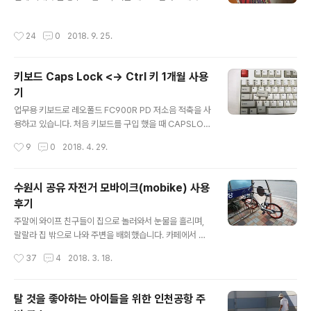
가까웠던 것 같네요. 더 헌팅은 잘 기억이 나지 않아서 줄거
탬프 투어에 도전해봤습니다. 경주 스탬프 투어를 간단히
리를 다시 찾아봤는데 힐 하우스의 유령을 보고 다시 줄거
설명 드리면 경주 곳곳에 있는 명소 16곳에서 스탬프를 찍
작성시간
24
0
2018. 9. 25.
리..
어 인증샷을 올리면 기념품으로 신라 역사 만화책(이현세
저)을 배송해 줍니다. 스탬프 투어라는게 있다는건 알고 있
었지만 모든 종류의 스탬프 투어에 관심이 없었는데 아이
키보드 Caps Lock <-> Ctrl 키 1개월 사용
가 생기니 평소에 안하던걸 하게 되네요. 스탬프를 찍는다
기
는게 큰 의미가 있는 것 같지 않지만 아이들은 도장 찍는게
글 내용
재미있나 봅니다. 뭐.... 아들 아빠....도 게임 할 때 도전과제
업무용 키보드로 레오폴드 FC900R PD 저소음 적축을 사
를 달성해나가는걸 재밌어하니 크게 다를것도 없겠죠. 경
용하고 있습니다. 처음 키보드를 구입 했을 때 CAPSLOC
주 스탬프 투어는 총 16곳으로 아무 곳에서나 시작해도 됩
K, CTRL 키캡이 하나 씩 더 들어 있더군요. 그때까지는 상
작성시간
9
0
2018. 4. 29.
니다. 명소 안,밖에 관광..
상조차 해 본 적이 없었는데 두 키를 교체해 사용할 수 있었
던 겁니다. 뒷면에 있는 딥 스위치 조작을 통해 간단하게 기
능을 바꿀 수 있었습니다. 그런 기능이 있다는 것은 알게 됐
수원시 공유 자전거 모바이크(mobike) 사용
지만 30년 가까이 사용해 온 키 배열을 교체 해 볼 생각은
후기
전혀 들지 않았습니다. 그러던 어느 날 손가락에 불편함이
글 내용
느껴지기 시작했습니다. 개발 업무를 하고 있으니 개발을
주말에 와이프 친구들이 집으로 놀러와서 눈물을 흘리며,
할 때나 문서를 작성할 때나 늘 CTRL+C,V 를 사용하는데
랄랄라 집 밖으로 나와 주변을 배회했습니다. 카페에서 이
이전에는 인식하지 못 했지만 바꿀 수 있다는걸 알게되니
것저것 보면서 놀고 있는데 갑자기 출근길 버스 정류장에
작성시간
37
4
2018. 3. 18.
손가락이 불편함을 느끼게 된걸지도 모르지요. 아니면 그
서 본 mobike가 생각났습니다. 광역 버스를 타는 곳 주변
냥 단순히..
에 수원시 공유자전거 반디클, 모바이크(mobike)라는게
있었는데 이게 뭐하는건가 궁금했었죠. 출근 시간에는 당
탈 것을 좋아하는 아이들을 위한 인천공항 주
연히 시험 삼아 자전거를 타 볼 여유가 없었기 때문에 남는