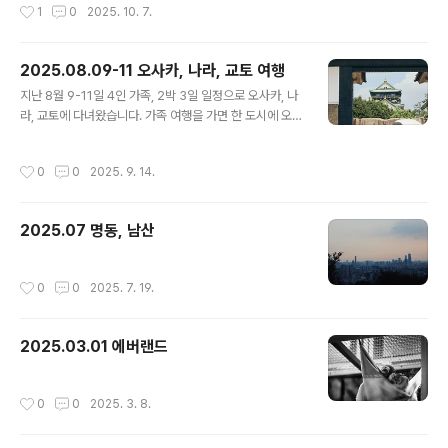
작성시간
1
0
2025. 10. 7.
로운캠핑생활님 영상에서 선유봉..
2025.08.09-11 오사카, 나라, 교토 여행
글 내용
지난 8월 9-11일 4인 가족, 2박 3일 일정으로 오사카, 나
라, 교토에 다녀왔습니다. 가족 여행을 가면 한 도시에 오래
있는 경우가 많았는데 아이들도 커서 짧은 기간 동안 빠르
게 돌아다녔습니다. 개인적으로는 2x년 만의 일본 방문이
작성시간
0
0
2025. 9. 14.
었습니다. 가까워서 언제든 가면되는거지 뭐 라는 생각으
로 넘기다보니 꽤 오랜 시간이 흘렀네요. 몇 달 동안 회사
주말 교육이 있어서 해외든 국내든 여행 가기 어려웠는데
2025.07 명동, 남산
교육 막판에 하루 째고 다녀왔습니다. 여행 계획을 짤 때 보
통 도시, 항공, 숙박은 와이프가 짜고 제가 나머지 세부 일
정을 짜는 경우가 많은데 8월 초에 오사카에 간다고 하니
작성시간
0
0
2025. 7. 19.
사람들 반응이 비슷했죠. 미쳤어? 더워 죽음 그런데 가족 4
명이 모두 더위를 많이 타는 편이 아니라 까짓거 해보죠 라
는 심정으로 갔습..
2025.03.01 에버랜드
작성시간
0
0
2025. 3. 8.