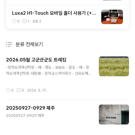
Luxa2 H1-Touch 모바일 홀더 사용기 (+원
피스 아이폰 케이스)
0
1
조회
2
분류 전체보기
주요 글 목록
2026.05월 고군산군도 트레킹
글 내용
-장자도여객선착장 - 배 - 명도 - 보농도 - 말도 - 배 - 장
자도여객선착장-대장봉 - 장자교스카이워크 - 선유도해수
욕장 - 선유교 - 차 - 저녁 - 차 - 선유도해수욕장 예전부터
선유도 쪽에 가보고 싶었는데 슬기로운캠핑생활님 유튜브
작성시간
0
0
2026. 5. 17.
영상에 섬 트래킹 코스까지 추천될걸 봐서 배편 예약해 토
요일에 다녀왔습니다. (장자도 까지는 육지에서 다리로 이
어져 있습니다)배편 예약하기가 쉽지 않은것 같은데 혼자
20250927-0929 제주
가기로 마음 먹어서 계속 조회 하다보니 취소표가 나왔을
글 내용
때 구매 성공했습니다.선유봉, 명도, 말도, 대장봉이 모두
20250927-0929 제주
등반 코스에 가까워 대장봉까지 올라갈때는 꽤 힘들었습니
다 .ㅠㅠ선유봉은 암벽 코스가 많은 편이라 저처럼 운동화
에 청바지 차림으로 가면 미끄러움 조심해야 합니다.슬기