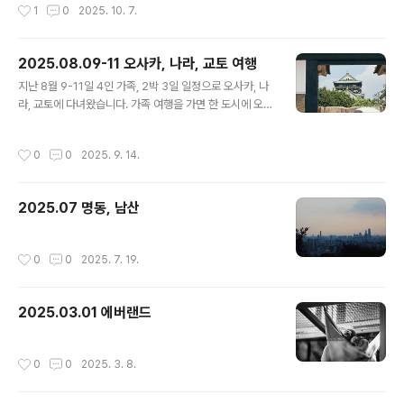
작성시간
1
0
2025. 10. 7.
로운캠핑생활님 영상에서 선유봉..
2025.08.09-11 오사카, 나라, 교토 여행
글 내용
지난 8월 9-11일 4인 가족, 2박 3일 일정으로 오사카, 나
라, 교토에 다녀왔습니다. 가족 여행을 가면 한 도시에 오래
있는 경우가 많았는데 아이들도 커서 짧은 기간 동안 빠르
게 돌아다녔습니다. 개인적으로는 2x년 만의 일본 방문이
작성시간
0
0
2025. 9. 14.
었습니다. 가까워서 언제든 가면되는거지 뭐 라는 생각으
로 넘기다보니 꽤 오랜 시간이 흘렀네요. 몇 달 동안 회사
주말 교육이 있어서 해외든 국내든 여행 가기 어려웠는데
2025.07 명동, 남산
교육 막판에 하루 째고 다녀왔습니다. 여행 계획을 짤 때 보
통 도시, 항공, 숙박은 와이프가 짜고 제가 나머지 세부 일
정을 짜는 경우가 많은데 8월 초에 오사카에 간다고 하니
작성시간
0
0
2025. 7. 19.
사람들 반응이 비슷했죠. 미쳤어? 더워 죽음 그런데 가족 4
명이 모두 더위를 많이 타는 편이 아니라 까짓거 해보죠 라
는 심정으로 갔습..
2025.03.01 에버랜드
작성시간
0
0
2025. 3. 8.