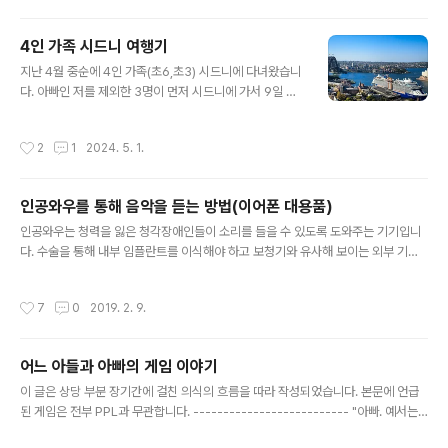
4인 가족 시드니 여행기
글 내용
지난 4월 중순에 4인 가족(초6,초3) 시드니에 다녀왔습니
다. 아빠인 저를 제외한 3명이 먼저 시드니에 가서 9일 있
었고 전 5일 휴가를 내고 금요일 퇴근 이후 인천 출발, 다
음주 금요일 오전 비행기를 타고 같이 돌아오는 일정이었
작성시간
2
1
2024. 5. 1.
습니다 갈때는 저 혼자 티웨이, 올때는 같이 젯스타를 타
고 오는 일정이었는데 10시간 내외의 장시간 비행이지
만 시차가 (거의) 없으니 피로는 유럽보다는 확실히 덜합니
인공와우를 통해 음악을 듣는 방법(이어폰 대용품)
다. 저가 항공이라 비행기에서 달리 할게 없었기에 태블릿
글 내용
에 볼걸 가득 채워 갔더니 지루하지는 않았습니다. 시드
인공와우는 청력을 잃은 청각장애인들이 소리를 들을 수 있도록 도와주는 기기입니
니 가는길은 밤 비행기라 잘 잤으면 좋았겠지만 그리 잘 자
다. 수술을 통해 내부 임플란트를 이식해야 하고 보청기와 유사해 보이는 외부 기기
지는 못 했었네요. 띄엄띄엄 쓰느라 의식의 흐름대로 써 봅
를 장착해 사용합니다. 인공와우에 대한 자세한 설명은 아래 링크를 참고해 주세요.
니다. 4월 중순 시드니 날씨는 우리나라 늦여름 정도의 날
https://footoo.com/503 이번 글은 인공와우를 통해 음악을 듣는 방법에 대한 글
작성시간
7
0
2019. 2. 9.
씨로 제가 있는 동안은 날씨가 무..
입니다. 가끔 업데이트가 될 수 있으며 블로그에 있는 글이 최우선적으로 업데이트됩
니다. https://footoo.com/532 인공와우 사용자들은 여러 방법을 통해 음악을 들
을 수 있는데 먼저 알아두어야 할 내용이 있습니다. 대다수의 난청인들은 달팽이관
어느 아들과 아빠의 게임 이야기
내부의 유모세포가 손상되는 감각신경성 난청이고, 대부분 달팽이관 바깥쪽부터 유
글 내용
포세포가 손상됩니다. 달팽이관 바깥 쪽은 고음..
이 글은 상당 부분 장기간에 걸친 의식의 흐름을 따라 작성되었습니다. 본문에 언급
된 게임은 전부 PPL과 무관합니다. -------------------------- "아빠. 예서는
핸드폰으로 게임하는데 왜 나는 게임 하면 안돼요?" 작년 추석 때 쯤 당시 7살이던