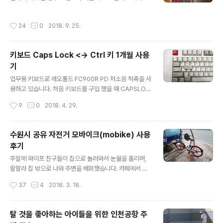
가까웠던 것 같네요. 더 헌팅은 잘 기억이 나지 않아서 줄거
탬프 투어에 도전해봤습니다. 경주 스탬프 투어를 간단히
리를 다시 찾아봤는데 힐 하우스의 유령을 보고 다시 줄거
설명 드리면 경주 곳곳에 있는 명소 16곳에서 스탬프를 찍
작성시간
24
0
2018. 9. 25.
리..
어 인증샷을 올리면 기념품으로 신라 역사 만화책(이현세
저)을 배송해 줍니다. 스탬프 투어라는게 있다는건 알고 있
었지만 모든 종류의 스탬프 투어에 관심이 없었는데 아이
키보드 Caps Lock <-> Ctrl 키 1개월 사용
가 생기니 평소에 안하던걸 하게 되네요. 스탬프를 찍는다
기
는게 큰 의미가 있는 것 같지 않지만 아이들은 도장 찍는게
글 내용
재미있나 봅니다. 뭐.... 아들 아빠....도 게임 할 때 도전과제
업무용 키보드로 레오폴드 FC900R PD 저소음 적축을 사
를 달성해나가는걸 재밌어하니 크게 다를것도 없겠죠. 경
용하고 있습니다. 처음 키보드를 구입 했을 때 CAPSLOC
주 스탬프 투어는 총 16곳으로 아무 곳에서나 시작해도 됩
K, CTRL 키캡이 하나 씩 더 들어 있더군요. 그때까지는 상
작성시간
9
0
2018. 4. 29.
니다. 명소 안,밖에 관광..
상조차 해 본 적이 없었는데 두 키를 교체해 사용할 수 있었
던 겁니다. 뒷면에 있는 딥 스위치 조작을 통해 간단하게 기
능을 바꿀 수 있었습니다. 그런 기능이 있다는 것은 알게 됐
수원시 공유 자전거 모바이크(mobike) 사용
지만 30년 가까이 사용해 온 키 배열을 교체 해 볼 생각은
후기
전혀 들지 않았습니다. 그러던 어느 날 손가락에 불편함이
글 내용
느껴지기 시작했습니다. 개발 업무를 하고 있으니 개발을
주말에 와이프 친구들이 집으로 놀러와서 눈물을 흘리며,
할 때나 문서를 작성할 때나 늘 CTRL+C,V 를 사용하는데
랄랄라 집 밖으로 나와 주변을 배회했습니다. 카페에서 이
이전에는 인식하지 못 했지만 바꿀 수 있다는걸 알게되니
것저것 보면서 놀고 있는데 갑자기 출근길 버스 정류장에
작성시간
37
4
2018. 3. 18.
손가락이 불편함을 느끼게 된걸지도 모르지요. 아니면 그
서 본 mobike가 생각났습니다. 광역 버스를 타는 곳 주변
냥 단순히..
에 수원시 공유자전거 반디클, 모바이크(mobike)라는게
있었는데 이게 뭐하는건가 궁금했었죠. 출근 시간에는 당
탈 것을 좋아하는 아이들을 위한 인천공항 주
연히 시험 삼아 자전거를 타 볼 여유가 없었기 때문에 남는