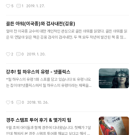
아들이 제게 물어봤습니다. 동갑내기 사촌이 핸드폰으로 간단한 게임을 하는걸 보자
작성시간
5
1
2019. 1. 27.
저한테도 게임을 할 수 있냐고 물어본거지요. 유튜브를 볼 수 있게 폰을 빌려준다 했
더니 이젠 자기도 게임을 하고 싶다고 하네요. 그리고 그 때 깨달았습니다. 드디어 그
날이 왔구나. 게임에 대해서 알려줄 날이! 아이들한테 게임에 대해서 제대로 가르쳐
골든 아워(이국종)와 검사내전(김웅)
주는건 매우 중요한 일입니다. 학교에서 가르쳐 주지 않으니까요. 물론 친구들한테
글 내용
게임을 배울 수도 있는거지만 좀 더..
얼마 전 이국종 교수에 대한 개인적인 관심으로 골든 아워를 읽었다. 골든 아워를 읽
은 뒤 연달아 읽은 책은 김웅 검사의 검사내전. 두 책 모두 작년에 발간된 책 중 많은
추천을 받은 책으로 언뜻 비슷한 면도 있지만 당연하다면 당연히 많은 차이점이 있
다. 이국종 교수의 골든 아워에 대해서는 별 다른 설명이 필요없을 것 같지만 김웅 검
작성시간
2
0
2019. 1. 20.
사의 검사내전은 약간의 설명이 필요할 것 같다. 검사내전은 현역 검사인 김웅 검사
의 책으로 (생활형) 검사 시절 겪은 일들과 생각들에 대해 쓴 책이다. 영화 제목인 검
사외전을 패러디한 것 같은 책 제목과 심플해 보이는 책 표지에서도 느껴지는거지만
강추! 힐 하우스의 유령 - 넷플릭스
'검사'라는 말을 들었을 때 떠오르는 엄숙한 검사 생활과는 거리가 있는 책이다. 검사
글 내용
생활 동안 생긴 일들에 대해 하드 보일드하게 표..
*힐 하우스의 유령 1화 스포를 담고 있습니다 또 유령 나오
는 집이야?넷플릭스에서 힐 하우스의 유령이라는 제목을
처음 봤을 때 했던 생각입니다. 유령 나오는 집을 소재로 한
영화는 무수히 많죠. 아미티빌 호러, 폴터가이스트, 아메리
작성시간
5
0
2018. 10. 26.
칸 호러 스토리 시즌1, 컨저링 유니버스까지... 워낙 많고 비
슷비슷한 영화들이 많아서 헷갈릴 정도입니다. 영문 제목
이 Haunting of Hill house라 그런지 그 중에서도 200
경주 스탬프 투어 후기 & 몇가지 팁
0년 쯤에 나왔던 헌티드 힐과 더 헌팅이 생각났습니다. 이
글 내용
젠 마릴린 맨슨의 Sweet Dreams가 어느 영화에 들어갔
9월 초에 아이들과 함께 경주에 다녀왔습니다. 첫째가 7살
었는지 헷갈릴 정도인데 헌티드 힐이 좀 더 슬래셔? 영화에
인데 책에서 본 경주 스탬프 투어를 해보고 싶다고 해서 스