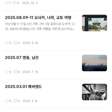
작성시간
1
0
2025. 10. 7.
로운캠핑생활님 영상에서 선유봉..
2025.08.09-11 오사카, 나라, 교토 여행
글 내용
지난 8월 9-11일 4인 가족, 2박 3일 일정으로 오사카, 나
라, 교토에 다녀왔습니다. 가족 여행을 가면 한 도시에 오래
있는 경우가 많았는데 아이들도 커서 짧은 기간 동안 빠르
게 돌아다녔습니다. 개인적으로는 2x년 만의 일본 방문이
작성시간
0
0
2025. 9. 14.
었습니다. 가까워서 언제든 가면되는거지 뭐 라는 생각으
로 넘기다보니 꽤 오랜 시간이 흘렀네요. 몇 달 동안 회사
주말 교육이 있어서 해외든 국내든 여행 가기 어려웠는데
2025.07 명동, 남산
교육 막판에 하루 째고 다녀왔습니다. 여행 계획을 짤 때 보
통 도시, 항공, 숙박은 와이프가 짜고 제가 나머지 세부 일
정을 짜는 경우가 많은데 8월 초에 오사카에 간다고 하니
작성시간
0
0
2025. 7. 19.
사람들 반응이 비슷했죠. 미쳤어? 더워 죽음 그런데 가족 4
명이 모두 더위를 많이 타는 편이 아니라 까짓거 해보죠 라
는 심정으로 갔습..
2025.03.01 에버랜드
작성시간
0
0
2025. 3. 8.