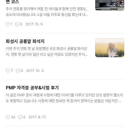
변 코스
시간을 활용해서 궁금증을 해소하고 싶어졌습니다. 검색을
글 내용
해보니 수원 공유 자전거 관련 정보가 조금 나오긴 하지만
추석 연휴를 맞이해서 며칠 전 아이들과 함께 인천 영종도,
'수원 공유 자전거','반디클' 등으로 구글, 네이버에서 검색
송도에 다녀왔습니다. 6살 아들 위주로 동선을 짰는데 다
해도 안내 페이지 같은건 보이지 않네요. 저야 이런 o2o
녀와보니 육해공 탈 것을 두루 체험해 볼 수 있는 코스였습
작성시간
1
0
2017. 10. 9.
플랫폼에 익숙하기 때문에 별다른 정보 없이도 쉽게 사용
니다. 탈 것을 좋아하는 아이들이 많을텐데 다른 분들께도
할 수 있지만 처음 접하는 사..
도움이 될 수 있을 듯 하여 정리해 봅니다. 물론 실제로 비
행기를 타는 코스는 아닙니다 ^^; 가장 먼저 방문한 곳은 인
화성시 공룡알 화석지
천 영종도에 위치한 BMW 드라이빙 센터입니다. 예전부터
글 내용
이번 추석 연휴 첫 날 방문했던 곳은 화성시 공룡알 화석산
어떤 곳인지 알고 있었고 인천공항에 올 때마다 옆으로 지
지. 연휴 첫 날이라 일단 쉬고 싶은 마음도 있었지만 추석
나가기는 했었지만 실제로 방문한 건 이번이 처음입니다.
연휴 월~금에는 닫는다고 하여 토요일에 방문했다. 방문자
대부분의 프로그램은 성인 위주지만 5~7세 아이들을 위한
센터는 겉에서 보기엔 규모가 조금 있어 보이지만 실내는
키즈 드라이빙 스쿨과 8~13세 아이들을 위한 주니어 캠퍼
작성시간
7
0
2017. 10. 3.
생각보다 작은 크기. 1층은 그럴싸해 보였지만 2층은 간단
스 워크숍도 있습니다. BMW 드라이빙 센터에 먼저 방문
한 휴게실 정도? 상영관도 있었는데 들어가 보지는 않았다.
한 이유는 키즈 드라이빙 ..
트릭 아트 앞에서 나름 그럴싸하게 포즈를 취하는 아이들.
PMP 자격증 공부&시험 후기
2층에서 바라본 공룡알 화석지. 도시에서는 찾기 힘든 광
글 내용
활한 공간이다. 지도를 봐서 대충 짐작은 하고 있었지만 예
이 글은 PMP 준비 과정과 시험에 대한 이야기를 다루고 있지만 상당 분량의 뻘소리
상보다 더 넓게 느껴졌다. 공룡알 화석치 초입에는 공룡 모
도 포함하고 있습니다. 시험에 대한 정보만 콕 집어서 원하시는 분들은 아쉽지만 다
형도 있고~ 공룡알을 캐낼 수 있다는(?) 기대와 함께 이것
른 글을... ㅠ.ㅠ 올해 안에 자격증을 하나씩 따라는 지시가 회사에서 내려왔습니다.
저것 주은뒤 공룡알 같다고 하는 아들 -_-; 그래도 이 근방
기존에 가지고 있던 만만한 자격증은 인정 안 되고, 어느 정도 레벨이 되는 자격증만
작성시간
36
6
2017. 8. 17.
이 간척지가 된 뒤 우..
인정해주겠다는군요. (합격하면) 시험에 드는 비용은 보전해주니 비용은 큰 문제가
안 됩니다(붙으면요). 지정된 자격증이 몇 개 있었는데 언젠가는 따야 할 것 같아서 P
MP를 선택했습니다. Project Management Professional의 약자로 미국 PMI