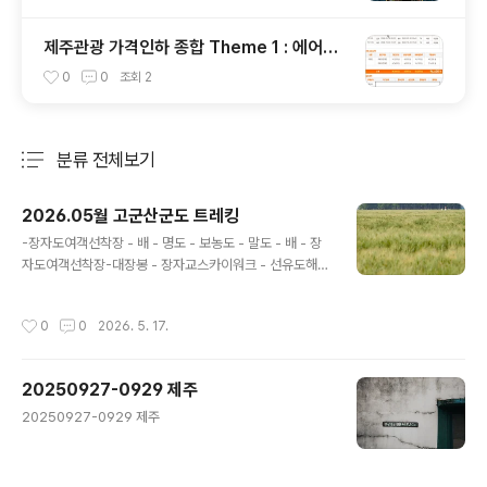
제주관광 가격인하 종합 Theme 1 : 에어카
텔
0
0
조회
2
분류 전체보기
주요 글 목록
2026.05월 고군산군도 트레킹
글 내용
-장자도여객선착장 - 배 - 명도 - 보농도 - 말도 - 배 - 장
자도여객선착장-대장봉 - 장자교스카이워크 - 선유도해수
욕장 - 선유교 - 차 - 저녁 - 차 - 선유도해수욕장 예전부터
선유도 쪽에 가보고 싶었는데 슬기로운캠핑생활님 유튜브
작성시간
0
0
2026. 5. 17.
영상에 섬 트래킹 코스까지 추천될걸 봐서 배편 예약해 토
요일에 다녀왔습니다. (장자도 까지는 육지에서 다리로 이
어져 있습니다)배편 예약하기가 쉽지 않은것 같은데 혼자
20250927-0929 제주
가기로 마음 먹어서 계속 조회 하다보니 취소표가 나왔을
글 내용
때 구매 성공했습니다.선유봉, 명도, 말도, 대장봉이 모두
20250927-0929 제주
등반 코스에 가까워 대장봉까지 올라갈때는 꽤 힘들었습니
다 .ㅠㅠ선유봉은 암벽 코스가 많은 편이라 저처럼 운동화
에 청바지 차림으로 가면 미끄러움 조심해야 합니다.슬기