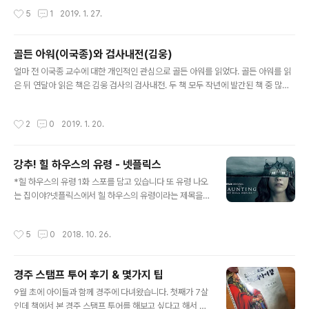
아들이 제게 물어봤습니다. 동갑내기 사촌이 핸드폰으로 간단한 게임을 하는걸 보자
작성시간
5
1
2019. 1. 27.
저한테도 게임을 할 수 있냐고 물어본거지요. 유튜브를 볼 수 있게 폰을 빌려준다 했
더니 이젠 자기도 게임을 하고 싶다고 하네요. 그리고 그 때 깨달았습니다. 드디어 그
날이 왔구나. 게임에 대해서 알려줄 날이! 아이들한테 게임에 대해서 제대로 가르쳐
골든 아워(이국종)와 검사내전(김웅)
주는건 매우 중요한 일입니다. 학교에서 가르쳐 주지 않으니까요. 물론 친구들한테
글 내용
게임을 배울 수도 있는거지만 좀 더..
얼마 전 이국종 교수에 대한 개인적인 관심으로 골든 아워를 읽었다. 골든 아워를 읽
은 뒤 연달아 읽은 책은 김웅 검사의 검사내전. 두 책 모두 작년에 발간된 책 중 많은
추천을 받은 책으로 언뜻 비슷한 면도 있지만 당연하다면 당연히 많은 차이점이 있
다. 이국종 교수의 골든 아워에 대해서는 별 다른 설명이 필요없을 것 같지만 김웅 검
작성시간
2
0
2019. 1. 20.
사의 검사내전은 약간의 설명이 필요할 것 같다. 검사내전은 현역 검사인 김웅 검사
의 책으로 (생활형) 검사 시절 겪은 일들과 생각들에 대해 쓴 책이다. 영화 제목인 검
사외전을 패러디한 것 같은 책 제목과 심플해 보이는 책 표지에서도 느껴지는거지만
강추! 힐 하우스의 유령 - 넷플릭스
'검사'라는 말을 들었을 때 떠오르는 엄숙한 검사 생활과는 거리가 있는 책이다. 검사
글 내용
생활 동안 생긴 일들에 대해 하드 보일드하게 표..
*힐 하우스의 유령 1화 스포를 담고 있습니다 또 유령 나오
는 집이야?넷플릭스에서 힐 하우스의 유령이라는 제목을
처음 봤을 때 했던 생각입니다. 유령 나오는 집을 소재로 한
영화는 무수히 많죠. 아미티빌 호러, 폴터가이스트, 아메리
작성시간
5
0
2018. 10. 26.
칸 호러 스토리 시즌1, 컨저링 유니버스까지... 워낙 많고 비
슷비슷한 영화들이 많아서 헷갈릴 정도입니다. 영문 제목
이 Haunting of Hill house라 그런지 그 중에서도 200
경주 스탬프 투어 후기 & 몇가지 팁
0년 쯤에 나왔던 헌티드 힐과 더 헌팅이 생각났습니다. 이
글 내용
젠 마릴린 맨슨의 Sweet Dreams가 어느 영화에 들어갔
9월 초에 아이들과 함께 경주에 다녀왔습니다. 첫째가 7살
었는지 헷갈릴 정도인데 헌티드 힐이 좀 더 슬래셔? 영화에
인데 책에서 본 경주 스탬프 투어를 해보고 싶다고 해서 스