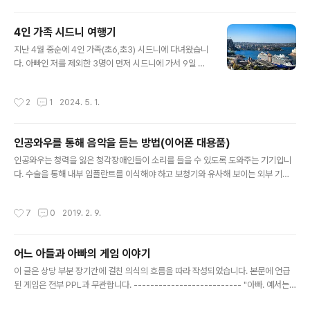
4인 가족 시드니 여행기
글 내용
지난 4월 중순에 4인 가족(초6,초3) 시드니에 다녀왔습니
다. 아빠인 저를 제외한 3명이 먼저 시드니에 가서 9일 있
었고 전 5일 휴가를 내고 금요일 퇴근 이후 인천 출발, 다
음주 금요일 오전 비행기를 타고 같이 돌아오는 일정이었
작성시간
2
1
2024. 5. 1.
습니다 갈때는 저 혼자 티웨이, 올때는 같이 젯스타를 타
고 오는 일정이었는데 10시간 내외의 장시간 비행이지
만 시차가 (거의) 없으니 피로는 유럽보다는 확실히 덜합니
인공와우를 통해 음악을 듣는 방법(이어폰 대용품)
다. 저가 항공이라 비행기에서 달리 할게 없었기에 태블릿
글 내용
에 볼걸 가득 채워 갔더니 지루하지는 않았습니다. 시드
인공와우는 청력을 잃은 청각장애인들이 소리를 들을 수 있도록 도와주는 기기입니
니 가는길은 밤 비행기라 잘 잤으면 좋았겠지만 그리 잘 자
다. 수술을 통해 내부 임플란트를 이식해야 하고 보청기와 유사해 보이는 외부 기기
지는 못 했었네요. 띄엄띄엄 쓰느라 의식의 흐름대로 써 봅
를 장착해 사용합니다. 인공와우에 대한 자세한 설명은 아래 링크를 참고해 주세요.
니다. 4월 중순 시드니 날씨는 우리나라 늦여름 정도의 날
https://footoo.com/503 이번 글은 인공와우를 통해 음악을 듣는 방법에 대한 글
작성시간
7
0
2019. 2. 9.
씨로 제가 있는 동안은 날씨가 무..
입니다. 가끔 업데이트가 될 수 있으며 블로그에 있는 글이 최우선적으로 업데이트됩
니다. https://footoo.com/532 인공와우 사용자들은 여러 방법을 통해 음악을 들
을 수 있는데 먼저 알아두어야 할 내용이 있습니다. 대다수의 난청인들은 달팽이관
어느 아들과 아빠의 게임 이야기
내부의 유모세포가 손상되는 감각신경성 난청이고, 대부분 달팽이관 바깥쪽부터 유
글 내용
포세포가 손상됩니다. 달팽이관 바깥 쪽은 고음..
이 글은 상당 부분 장기간에 걸친 의식의 흐름을 따라 작성되었습니다. 본문에 언급
된 게임은 전부 PPL과 무관합니다. -------------------------- "아빠. 예서는
핸드폰으로 게임하는데 왜 나는 게임 하면 안돼요?" 작년 추석 때 쯤 당시 7살이던