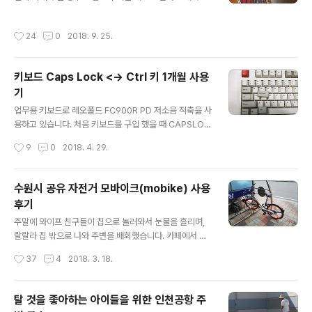
가까웠던 것 같네요. 더 헌팅은 잘 기억이 나지 않아서 줄거
탬프 투어에 도전해봤습니다. 경주 스탬프 투어를 간단히
리를 다시 찾아봤는데 힐 하우스의 유령을 보고 다시 줄거
설명 드리면 경주 곳곳에 있는 명소 16곳에서 스탬프를 찍
작성시간
24
0
2018. 9. 25.
리..
어 인증샷을 올리면 기념품으로 신라 역사 만화책(이현세
저)을 배송해 줍니다. 스탬프 투어라는게 있다는건 알고 있
었지만 모든 종류의 스탬프 투어에 관심이 없었는데 아이
키보드 Caps Lock <-> Ctrl 키 1개월 사용
가 생기니 평소에 안하던걸 하게 되네요. 스탬프를 찍는다
기
는게 큰 의미가 있는 것 같지 않지만 아이들은 도장 찍는게
글 내용
재미있나 봅니다. 뭐.... 아들 아빠....도 게임 할 때 도전과제
업무용 키보드로 레오폴드 FC900R PD 저소음 적축을 사
를 달성해나가는걸 재밌어하니 크게 다를것도 없겠죠. 경
용하고 있습니다. 처음 키보드를 구입 했을 때 CAPSLOC
주 스탬프 투어는 총 16곳으로 아무 곳에서나 시작해도 됩
K, CTRL 키캡이 하나 씩 더 들어 있더군요. 그때까지는 상
작성시간
9
0
2018. 4. 29.
니다. 명소 안,밖에 관광..
상조차 해 본 적이 없었는데 두 키를 교체해 사용할 수 있었
던 겁니다. 뒷면에 있는 딥 스위치 조작을 통해 간단하게 기
능을 바꿀 수 있었습니다. 그런 기능이 있다는 것은 알게 됐
수원시 공유 자전거 모바이크(mobike) 사용
지만 30년 가까이 사용해 온 키 배열을 교체 해 볼 생각은
후기
전혀 들지 않았습니다. 그러던 어느 날 손가락에 불편함이
글 내용
느껴지기 시작했습니다. 개발 업무를 하고 있으니 개발을
주말에 와이프 친구들이 집으로 놀러와서 눈물을 흘리며,
할 때나 문서를 작성할 때나 늘 CTRL+C,V 를 사용하는데
랄랄라 집 밖으로 나와 주변을 배회했습니다. 카페에서 이
이전에는 인식하지 못 했지만 바꿀 수 있다는걸 알게되니
것저것 보면서 놀고 있는데 갑자기 출근길 버스 정류장에
작성시간
37
4
2018. 3. 18.
손가락이 불편함을 느끼게 된걸지도 모르지요. 아니면 그
서 본 mobike가 생각났습니다. 광역 버스를 타는 곳 주변
냥 단순히..
에 수원시 공유자전거 반디클, 모바이크(mobike)라는게
있었는데 이게 뭐하는건가 궁금했었죠. 출근 시간에는 당
탈 것을 좋아하는 아이들을 위한 인천공항 주
연히 시험 삼아 자전거를 타 볼 여유가 없었기 때문에 남는