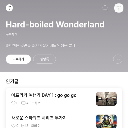
검색하기
티스토리
Hard-boiled Wonderland
구독자
1
좋아하는 것만을 즐기며 살기에도 인생은 짧다
구독하기
방명록
신고하기 레이어
열기
인기글
아프리카 여행기 DAY 1 : go go go
0
4
조회
2
새로운 스타워즈 시리즈 두가지
0
2
조회
2