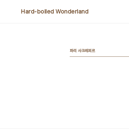
본문 바로가기
Hard-boiled Wonderland
파리 사크레쾨르