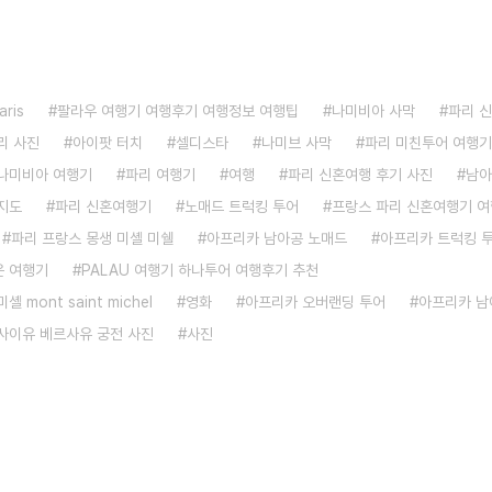
aris
팔라우 여행기 여행후기 여행정보 여행팁
나미비아 사막
파리 
리 사진
아이팟 터치
셀디스타
나미브 사막
파리 미친투어 여행기
나미비아 여행기
파리 여행기
여행
파리 신혼여행 후기 사진
남아
지도
파리 신혼여행기
노매드 트럭킹 투어
프랑스 파리 신혼여행기 
파리 프랑스 몽생 미셸 미쉘
아프리카 남아공 노매드
아프리카 트럭킹 
 여행기
PALAU 여행기 하나투어 여행후기 추천
 mont saint michel
영화
아프리카 오버랜딩 투어
아프리카 남
사이유 베르사유 궁전 사진
사진