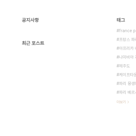
공지사항
태그
france p
프랑스 파
최근 포스트
아프리카 
나미비아 
제주도
케이프타운
파리 몽생미셸
파리 베르
더보기