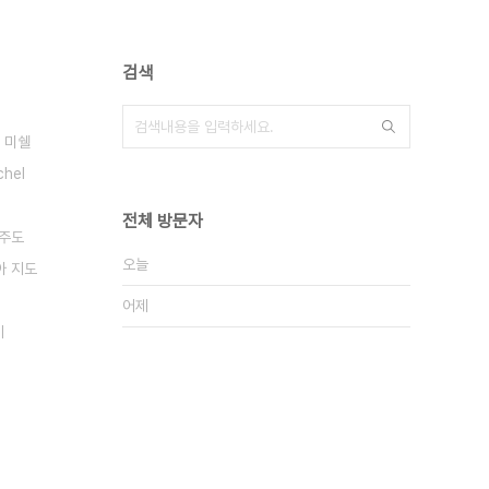
검색
 미쉘
hel
전체 방문자
주도
오늘
아 지도
어제
기