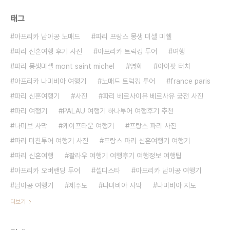
태그
아프리카 남아공 노매드
파리 프랑스 몽생 미셸 미쉘
파리 신혼여행 후기 사진
아프리카 트럭킹 투어
여행
파리 몽생미셸 mont saint michel
영화
아이팟 터치
아프리카 나미비아 여행기
노매드 트럭킹 투어
france paris
파리 신혼여행기
사진
파리 베르사이유 베르사유 궁전 사진
파리 여행기
PALAU 여행기 하나투어 여행후기 추천
나미브 사막
케이프타운 여행기
프랑스 파리 사진
파리 미친투어 여행기 사진
프랑스 파리 신혼여행기 여행기
파리 신혼여행
팔라우 여행기 여행후기 여행정보 여행팁
아프리카 오버랜딩 투어
셀디스타
아프리카 남아공 여행기
남아공 여행기
제주도
나미비아 사막
나미비아 지도
더보기