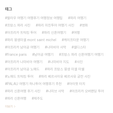
태그
팔라우 여행기 여행후기 여행정보 여행팁
파리 여행기
프랑스 파리 사진
파리 미친투어 여행기 사진
영화
아프리카 트럭킹 투어
파리 신혼여행기
여행
파리 몽생미셸 mont saint michel
케이프타운 여행기
아프리카 남아공 여행기
나미비아 사막
셀디스타
france paris
남아공 여행기
프랑스 파리 신혼여행기 여행기
아프리카 나미비아 여행기
나미비아 지도
사진
아프리카 남아공 노매드
파리 프랑스 몽생 미셸 미쉘
노매드 트럭킹 투어
파리 베르사이유 베르사유 궁전 사진
PALAU 여행기 하나투어 여행후기 추천
아이팟 터치
파리 신혼여행 후기 사진
나미브 사막
아프리카 오버랜딩 투어
파리 신혼여행
제주도
더보기