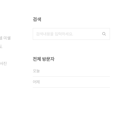
검색
셸 미쉘
도
전체 방문자
 사진
오늘
어제