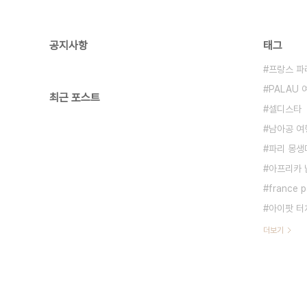
공지사항
태그
프랑스 파
PALAU
최근 포스트
셀디스타
남아공 여
파리 몽생미셸
아프리카 
france p
아이팟 터
더보기