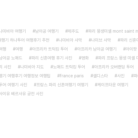
나미비아 여행기
남아공 여행기
제주도
파리 몽생미셸 mont saint m
 여행기 하나투어 여행후기 추천
나미비아 사막
나미브 사막
파리 신혼
여행
여행
아프리카 트럭킹 투어
아프리카 남아공 여행기
아이팟
남아공 노매드
파리 신혼여행 후기 사진
영화
파리 프랑스 몽생 미셸 
리 사진
나미비아 지도
노매드 트럭킹 투어
아프리카 오버랜딩 투어
행기 여행후기 여행정보 여행팁
france paris
셀디스타
사진
파
투어 여행기 사진
프랑스 파리 신혼여행기 여행기
케이프타운 여행기
사이유 베르사유 궁전 사진