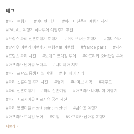
태그
파리 여행기
아이팟 터치
파리 미친투어 여행기 사진
PALAU 여행기 하나투어 여행후기 추천
프랑스 파리 신혼여행기 여행기
케이프타운 여행기
셀디스타
팔라우 여행기 여행후기 여행정보 여행팁
france paris
사진
프랑스 파리 사진
노매드 트럭킹 투어
아프리카 오버랜딩 투어
아프리카 남아공 노매드
나미비아 지도
파리 프랑스 몽생 미셸 미쉘
나미비아 사막
파리 신혼여행 후기 사진
영화
나미브 사막
제주도
파리 신혼여행기
파리 신혼여행
아프리카 나미비아 여행기
파리 베르사이유 베르사유 궁전 사진
파리 몽생미셸 mont saint michel
남아공 여행기
아프리카 트럭킹 투어
여행
아프리카 남아공 여행기
더보기