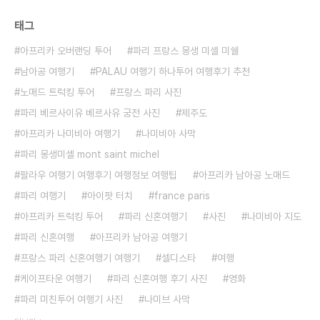
태그
아프리카 오버랜딩 투어
파리 프랑스 몽생 미셸 미쉘
남아공 여행기
PALAU 여행기 하나투어 여행후기 추천
노매드 트럭킹 투어
프랑스 파리 사진
파리 베르사이유 베르사유 궁전 사진
제주도
아프리카 나미비아 여행기
나미비아 사막
파리 몽생미셸 mont saint michel
팔라우 여행기 여행후기 여행정보 여행팁
아프리카 남아공 노매드
파리 여행기
아이팟 터치
france paris
아프리카 트럭킹 투어
파리 신혼여행기
사진
나미비아 지도
파리 신혼여행
아프리카 남아공 여행기
프랑스 파리 신혼여행기 여행기
셀디스타
여행
케이프타운 여행기
파리 신혼여행 후기 사진
영화
파리 미친투어 여행기 사진
나미브 사막