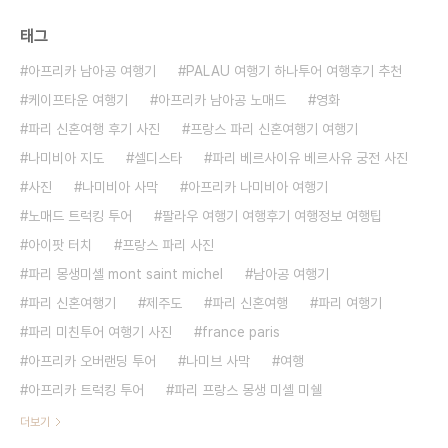
태그
아프리카 남아공 여행기
PALAU 여행기 하나투어 여행후기 추천
케이프타운 여행기
아프리카 남아공 노매드
영화
파리 신혼여행 후기 사진
프랑스 파리 신혼여행기 여행기
나미비아 지도
셀디스타
파리 베르사이유 베르사유 궁전 사진
사진
나미비아 사막
아프리카 나미비아 여행기
노매드 트럭킹 투어
팔라우 여행기 여행후기 여행정보 여행팁
아이팟 터치
프랑스 파리 사진
파리 몽생미셸 mont saint michel
남아공 여행기
파리 신혼여행기
제주도
파리 신혼여행
파리 여행기
파리 미친투어 여행기 사진
france paris
아프리카 오버랜딩 투어
나미브 사막
여행
아프리카 트럭킹 투어
파리 프랑스 몽생 미셸 미쉘
더보기