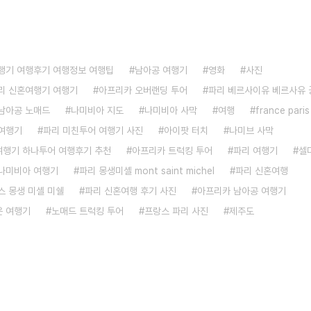
행기 여행후기 여행정보 여행팁
남아공 여행기
영화
사진
리 신혼여행기 여행기
아프리카 오버랜딩 투어
파리 베르사이유 베르사유 
남아공 노매드
나미비아 지도
나미비아 사막
여행
france paris
여행기
파리 미친투어 여행기 사진
아이팟 터치
나미브 사막
 여행기 하나투어 여행후기 추천
아프리카 트럭킹 투어
파리 여행기
셀
나미비아 여행기
파리 몽생미셸 mont saint michel
파리 신혼여행
스 몽생 미셸 미쉘
파리 신혼여행 후기 사진
아프리카 남아공 여행기
 여행기
노매드 트럭킹 투어
프랑스 파리 사진
제주도