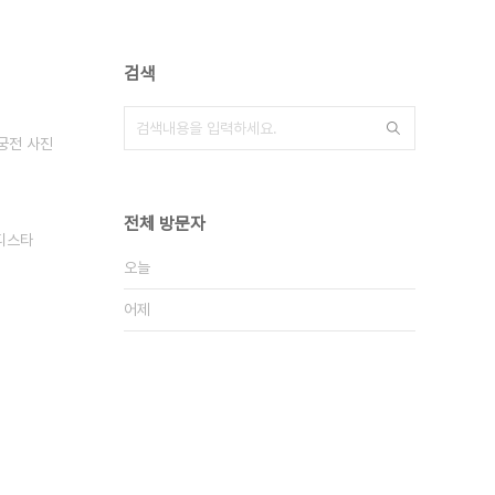
검색
궁전 사진
전체 방문자
디스타
오늘
어제