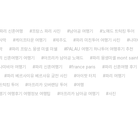
파리 신혼여행
프랑스 파리 사진
남아공 여행기
노매드 트럭킹 투어
사막
케이프타운 여행기
제주도
파리 미친투어 여행기 사진
나미
막
파리 프랑스 몽생 미셸 미쉘
PALAU 여행기 하나투어 여행후기 추천
리 신혼여행기 여행기
아프리카 남아공 노매드
파리 몽생미셸 mont saint
나미비아 여행기
파리 신혼여행기
france paris
파리 신혼여행 후기
파리 베르사이유 베르사유 궁전 사진
아이팟 터치
파리 여행기
트럭킹 투어
아프리카 오버랜딩 투어
여행
행기 여행후기 여행정보 여행팁
아프리카 남아공 여행기
사진