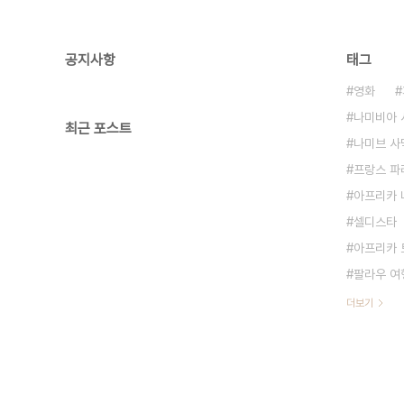
공지사항
태그
영화
나미비아 
최근 포스트
나미브 사
프랑스 파
아프리카 
셀디스타
아프리카 
팔라우 여
더보기