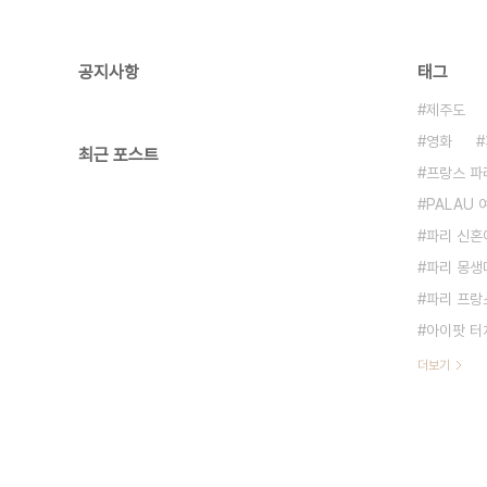
공지사항
태그
제주도
영화
최근 포스트
프랑스 파
PALAU
파리 신혼
파리 몽생미셸
파리 프랑
아이팟 터
더보기