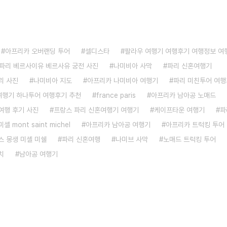
아프리카 오버랜딩 투어
셀디스타
팔라우 여행기 여행후기 여행정보 여
파리 베르사이유 베르사유 궁전 사진
나미비아 사막
파리 신혼여행기
리 사진
나미비아 지도
아프리카 나미비아 여행기
파리 미친투어 여행
 여행기 하나투어 여행후기 추천
france paris
아프리카 남아공 노매드
여행 후기 사진
프랑스 파리 신혼여행기 여행기
케이프타운 여행기
파
 mont saint michel
아프리카 남아공 여행기
아프리카 트럭킹 투어
스 몽생 미셸 미쉘
파리 신혼여행
나미브 사막
노매드 트럭킹 투어
치
남아공 여행기