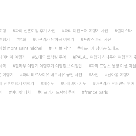
여행
파리 신혼여행 후기 사진
파리 미친투어 여행기 사진
셀디스타
여행기
영화
아프리카 남아공 여행기
프랑스 파리 사진
 mont saint michel
나미브 사막
아프리카 남아공 노매드
나미비아 여행기
노매드 트럭킹 투어
PALAU 여행기 하나투어 여행후기 
사막
팔라우 여행기 여행후기 여행정보 여행팁
파리 프랑스 몽생 미셸 미쉘
 여행기
파리 베르사이유 베르사유 궁전 사진
사진
남아공 여행기
리 신혼여행기 여행기
제주도
나미비아 지도
아프리카 오버랜딩 투어
기
아이팟 터치
아프리카 트럭킹 투어
france paris