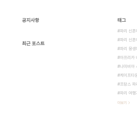
공지사항
태그
파리 신혼
파리 신혼
최근 포스트
파리 몽생미셸
아프리카 
나미비아 
케이프타운
프랑스 파
파리 여행
더보기