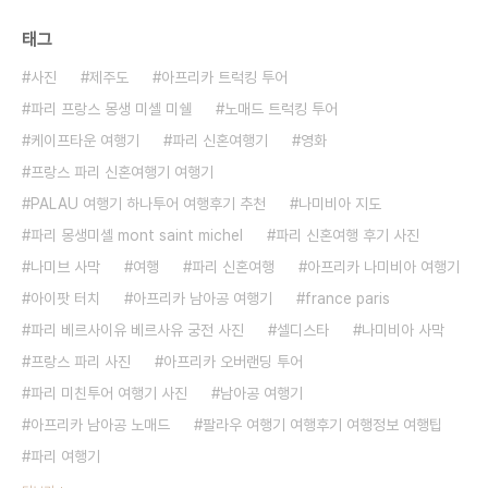
태그
사진
제주도
아프리카 트럭킹 투어
파리 프랑스 몽생 미셸 미쉘
노매드 트럭킹 투어
케이프타운 여행기
파리 신혼여행기
영화
프랑스 파리 신혼여행기 여행기
PALAU 여행기 하나투어 여행후기 추천
나미비아 지도
파리 몽생미셸 mont saint michel
파리 신혼여행 후기 사진
나미브 사막
여행
파리 신혼여행
아프리카 나미비아 여행기
아이팟 터치
아프리카 남아공 여행기
france paris
파리 베르사이유 베르사유 궁전 사진
셀디스타
나미비아 사막
프랑스 파리 사진
아프리카 오버랜딩 투어
파리 미친투어 여행기 사진
남아공 여행기
아프리카 남아공 노매드
팔라우 여행기 여행후기 여행정보 여행팁
파리 여행기