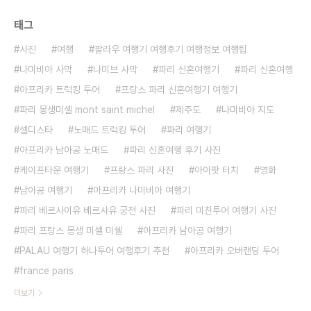
태그
사진
여행
팔라우 여행기 여행후기 여행정보 여행팁
나미비아 사막
나미브 사막
파리 신혼여행기
파리 신혼여행
아프리카 트럭킹 투어
프랑스 파리 신혼여행기 여행기
파리 몽생미셸 mont saint michel
제주도
나미비아 지도
셀디스타
노매드 트럭킹 투어
파리 여행기
아프리카 남아공 노매드
파리 신혼여행 후기 사진
케이프타운 여행기
프랑스 파리 사진
아이팟 터치
영화
남아공 여행기
아프리카 나미비아 여행기
파리 베르사이유 베르사유 궁전 사진
파리 미친투어 여행기 사진
파리 프랑스 몽생 미셸 미쉘
아프리카 남아공 여행기
PALAU 여행기 하나투어 여행후기 추천
아프리카 오버랜딩 투어
france paris
더보기