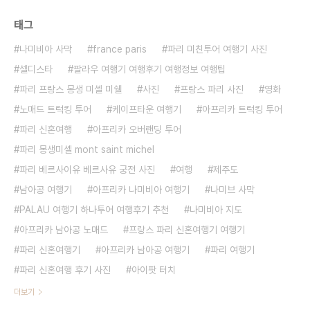
태그
나미비아 사막
france paris
파리 미친투어 여행기 사진
셀디스타
팔라우 여행기 여행후기 여행정보 여행팁
파리 프랑스 몽생 미셸 미쉘
사진
프랑스 파리 사진
영화
노매드 트럭킹 투어
케이프타운 여행기
아프리카 트럭킹 투어
파리 신혼여행
아프리카 오버랜딩 투어
파리 몽생미셸 mont saint michel
파리 베르사이유 베르사유 궁전 사진
여행
제주도
남아공 여행기
아프리카 나미비아 여행기
나미브 사막
PALAU 여행기 하나투어 여행후기 추천
나미비아 지도
아프리카 남아공 노매드
프랑스 파리 신혼여행기 여행기
파리 신혼여행기
아프리카 남아공 여행기
파리 여행기
파리 신혼여행 후기 사진
아이팟 터치
더보기