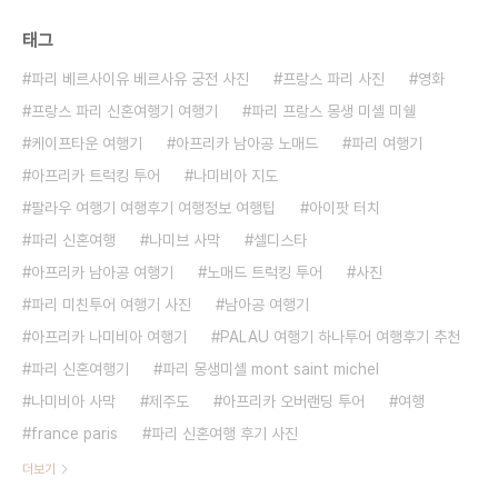
태그
파리 베르사이유 베르사유 궁전 사진
프랑스 파리 사진
영화
프랑스 파리 신혼여행기 여행기
파리 프랑스 몽생 미셸 미쉘
케이프타운 여행기
아프리카 남아공 노매드
파리 여행기
아프리카 트럭킹 투어
나미비아 지도
팔라우 여행기 여행후기 여행정보 여행팁
아이팟 터치
파리 신혼여행
나미브 사막
셀디스타
아프리카 남아공 여행기
노매드 트럭킹 투어
사진
파리 미친투어 여행기 사진
남아공 여행기
아프리카 나미비아 여행기
PALAU 여행기 하나투어 여행후기 추천
파리 신혼여행기
파리 몽생미셸 mont saint michel
나미비아 사막
제주도
아프리카 오버랜딩 투어
여행
france paris
파리 신혼여행 후기 사진
더보기