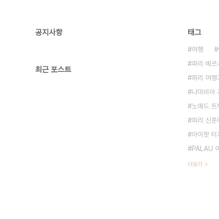
공지사항
태그
여행
파리 베르
최근 포스트
파리 여행
나미비아 
노매드 트
파리 신혼
아이팟 터
PALAU
더보기