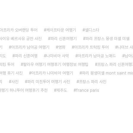
아프리카 오버랜딩 투어
케이프타운 여행기
셀디스타
사이유 베르사유 궁전 사진
파리 신혼여행기
파리 프랑스 몽생 미셸 미쉘
기
아프리카 남아공 여행기
영화
아프리카 트럭킹 투어
나미브 
지도
파리 신혼여행
나미비아 사막
아프리카 남아공 노매드
남아
럭킹 투어
팔라우 여행기 여행후기 여행정보 여행팁
프랑스 파리 신혼여행
여행 후기 사진
아프리카 나미비아 여행기
파리 몽생미셸 mont saint mic
치
사진
파리 미친투어 여행기 사진
프랑스 파리 사진
 여행기 하나투어 여행후기 추천
제주도
france paris