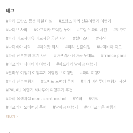
태그
파리 프랑스 몽생 미셸 미쉘
프랑스 파리 신혼여행기 여행기
나미브 사막
아프리카 트럭킹 투어
프랑스 파리 사진
제주도
파리 베르사이유 베르사유 궁전 사진
셀디스타
사진
나미비아 사막
아이팟 터치
파리 신혼여행
나미비아 지도
파리 신혼여행 후기 사진
아프리카 남아공 노매드
france paris
아프리카 나미비아 여행기
아프리카 남아공 여행기
팔라우 여행기 여행후기 여행정보 여행팁
파리 여행기
파리 신혼여행기
노매드 트럭킹 투어
파리 미친투어 여행기 사진
PALAU 여행기 하나투어 여행후기 추천
파리 몽생미셸 mont saint michel
영화
여행
아프리카 오버랜딩 투어
남아공 여행기
케이프타운 여행기
더보기