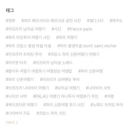
태그
영화
파리 베르사이유 베르사유 궁전 사진
셀디스타
제주도
아프리카 남아공 여행기
사진
france paris
파리 미친투어 여행기 사진
파리 여행기
파리 프랑스 몽생 미셸 미쉘
파리 몽생미셸 mont saint michel
아프리카 트럭킹 투어
프랑스 파리 신혼여행기 여행기
아이팟 터치
아프리카 남아공 노매드
팔라우 여행기 여행후기 여행정보 여행팁
파리 신혼여행
파리 신혼여행기
아프리카 오버랜딩 투어
아프리카 나미비아 여행기
남아공 여행기
나미비아 사막
나미브 사막
PALAU 여행기 하나투어 여행후기 추천
여행
케이프타운 여행기
파리 신혼여행 후기 사진
노매드 트럭킹 투어
나미비아 지도
프랑스 파리 사진
더보기