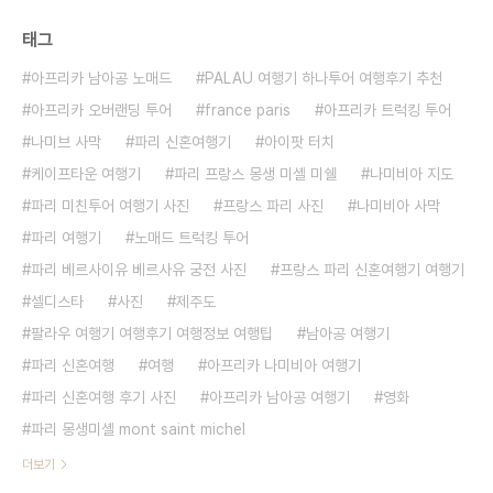
태그
아프리카 남아공 노매드
PALAU 여행기 하나투어 여행후기 추천
아프리카 오버랜딩 투어
france paris
아프리카 트럭킹 투어
나미브 사막
파리 신혼여행기
아이팟 터치
케이프타운 여행기
파리 프랑스 몽생 미셸 미쉘
나미비아 지도
파리 미친투어 여행기 사진
프랑스 파리 사진
나미비아 사막
파리 여행기
노매드 트럭킹 투어
파리 베르사이유 베르사유 궁전 사진
프랑스 파리 신혼여행기 여행기
셀디스타
사진
제주도
팔라우 여행기 여행후기 여행정보 여행팁
남아공 여행기
파리 신혼여행
여행
아프리카 나미비아 여행기
파리 신혼여행 후기 사진
아프리카 남아공 여행기
영화
파리 몽생미셸 mont saint michel
더보기