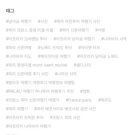
태그
남아공 여행기
사진
파리 미친투어 여행기 사진
파리 프랑스 몽생 미셸 미쉘
파리 신혼여행기
여행
아프리카 오버랜딩 투어
아프리카 남아공 여행기
나미비아 사막
파리 신혼여행
노매드 트럭킹 투어
아이팟 터치
나미비아 지도
케이프타운 여행기
아프리카 남아공 노매드
파리 몽생미셸 mont saint michel
셀디스타
파리 신혼여행 후기 사진
나미브 사막
팔라우 여행기 여행후기 여행정보 여행팁
PALAU 여행기 하나투어 여행후기 추천
영화
프랑스 파리 신혼여행기 여행기
france paris
제주도
파리 여행기
파리 베르사이유 베르사유 궁전 사진
아프리카 트럭킹 투어
프랑스 파리 사진
아프리카 나미비아 여행기