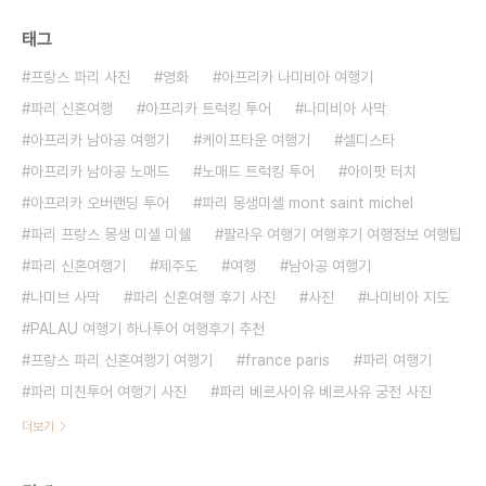
태그
프랑스 파리 사진
영화
아프리카 나미비아 여행기
파리 신혼여행
아프리카 트럭킹 투어
나미비아 사막
아프리카 남아공 여행기
케이프타운 여행기
셀디스타
아프리카 남아공 노매드
노매드 트럭킹 투어
아이팟 터치
아프리카 오버랜딩 투어
파리 몽생미셸 mont saint michel
파리 프랑스 몽생 미셸 미쉘
팔라우 여행기 여행후기 여행정보 여행팁
파리 신혼여행기
제주도
여행
남아공 여행기
나미브 사막
파리 신혼여행 후기 사진
사진
나미비아 지도
PALAU 여행기 하나투어 여행후기 추천
프랑스 파리 신혼여행기 여행기
france paris
파리 여행기
파리 미친투어 여행기 사진
파리 베르사이유 베르사유 궁전 사진
더보기