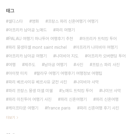
태그
셀디스타
영화
프랑스 파리 신혼여행기 여행기
아프리카 남아공 노매드
파리 여행기
PALAU 여행기 하나투어 여행후기 추천
아프리카 트럭킹 투어
파리 몽생미셸 mont saint michel
아프리카 나미비아 여행기
아프리카 남아공 여행기
나미비아 지도
아프리카 오버랜딩 투어
여행
제주도
남아공 여행기
사진
프랑스 파리 사진
아이팟 터치
팔라우 여행기 여행후기 여행정보 여행팁
파리 베르사이유 베르사유 궁전 사진
나미비아 사막
파리 프랑스 몽생 미셸 미쉘
노매드 트럭킹 투어
나미브 사막
파리 미친투어 여행기 사진
파리 신혼여행기
파리 신혼여행
케이프타운 여행기
france paris
파리 신혼여행 후기 사진
더보기