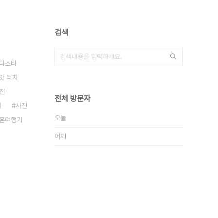
검색
디스타
팟 터치
진
전체 방문자
쉘
사진
오늘
신혼여행기
어제