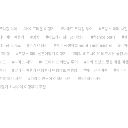
트럭킹 투어
케이프타운 여행기
노매드 트럭킹 투어
프랑스 파리 사진
나미비아 여행기
영화
아프리카 남아공 여행기
france paris
셀
남아공 노매드
파리 여행기
파리 몽생미셸 mont saint michel
아이
여행
프랑스 파리 신혼여행기 여행기
파리 베르사이유 베르사유 궁전 사
지도
나미브 사막
아프리카 오버랜딩 투어
파리 프랑스 몽생 미셸 미
행기
팔라우 여행기 여행후기 여행정보 여행팁
파리 신혼여행
파리 
여행 후기 사진
파리 미친투어 여행기 사진
나미비아 사막
 여행기 하나투어 여행후기 추천