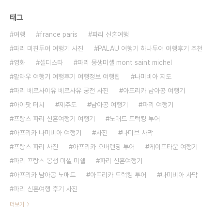
태그
여행
france paris
파리 신혼여행
파리 미친투어 여행기 사진
PALAU 여행기 하나투어 여행후기 추천
영화
셀디스타
파리 몽생미셸 mont saint michel
팔라우 여행기 여행후기 여행정보 여행팁
나미비아 지도
파리 베르사이유 베르사유 궁전 사진
아프리카 남아공 여행기
아이팟 터치
제주도
남아공 여행기
파리 여행기
프랑스 파리 신혼여행기 여행기
노매드 트럭킹 투어
아프리카 나미비아 여행기
사진
나미브 사막
프랑스 파리 사진
아프리카 오버랜딩 투어
케이프타운 여행기
파리 프랑스 몽생 미셸 미쉘
파리 신혼여행기
아프리카 남아공 노매드
아프리카 트럭킹 투어
나미비아 사막
파리 신혼여행 후기 사진
더보기