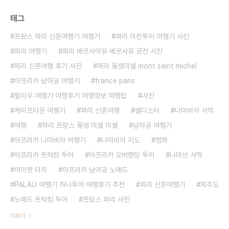
태그
프랑스 파리 신혼여행기 여행기
파리 미친투어 여행기 사진
파리 여행기
파리 베르사이유 베르사유 궁전 사진
파리 신혼여행 후기 사진
파리 몽생미셸 mont saint michel
아프리카 남아공 여행기
france paris
팔라우 여행기 여행후기 여행정보 여행팁
사진
케이프타운 여행기
파리 신혼여행
셀디스타
나미비아 사막
여행
파리 프랑스 몽생 미셸 미쉘
남아공 여행기
아프리카 나미비아 여행기
나미비아 지도
영화
아프리카 트럭킹 투어
아프리카 오버랜딩 투어
나미브 사막
아이팟 터치
아프리카 남아공 노매드
PALAU 여행기 하나투어 여행후기 추천
파리 신혼여행기
제주도
노매드 트럭킹 투어
프랑스 파리 사진
더보기