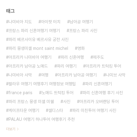
태그
나미비아 지도
아이팟 터치
남아공 여행기
프랑스 파리 신혼여행기 여행기
프랑스 파리 사진
파리 베르사이유 베르사유 궁전 사진
파리 몽생미셸 mont saint michel
영화
아프리카 나미비아 여행기
파리 신혼여행
제주도
아프리카 남아공 노매드
파리 여행기
아프리카 트럭킹 투어
나미비아 사막
여행
아프리카 남아공 여행기
나미브 사막
팔라우 여행기 여행후기 여행정보 여행팁
파리 신혼여행기
france paris
노매드 트럭킹 투어
파리 신혼여행 후기 사진
파리 프랑스 몽생 미셸 미쉘
사진
아프리카 오버랜딩 투어
케이프타운 여행기
셀디스타
파리 미친투어 여행기 사진
PALAU 여행기 하나투어 여행후기 추천
더보기