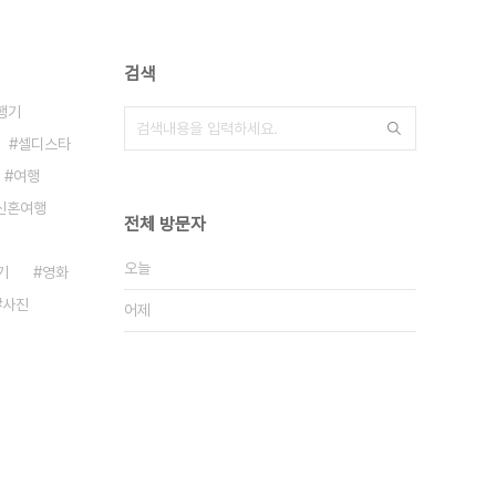
검색
행기
셀디스타
여행
신혼여행
전체 방문자
오늘
기
영화
사진
어제