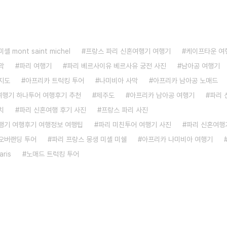
 mont saint michel
프랑스 파리 신혼여행기 여행기
케이프타운 여
막
파리 여행기
파리 베르사이유 베르사유 궁전 사진
남아공 여행기
지도
아프리카 트럭킹 투어
나미비아 사막
아프리카 남아공 노매드
 여행기 하나투어 여행후기 추천
제주도
아프리카 남아공 여행기
파리 
치
파리 신혼여행 후기 사진
프랑스 파리 사진
행기 여행후기 여행정보 여행팁
파리 미친투어 여행기 사진
파리 신혼여행
오버랜딩 투어
파리 프랑스 몽생 미셸 미쉘
아프리카 나미비아 여행기
aris
노매드 트럭킹 투어