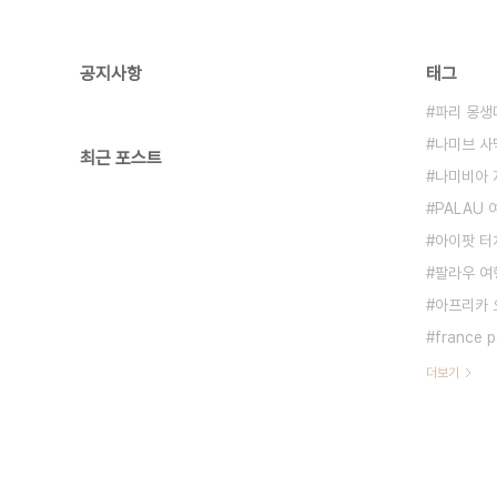
공지사항
태그
파리 몽생미셸
나미브 사
최근 포스트
나미비아 
PALAU
아이팟 터
팔라우 여
아프리카 
france p
더보기