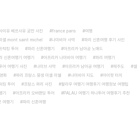
사이유 베르사유 궁전 사진
france paris
여행
 mont saint michel
나미비아 사막
파리 신혼여행 후기 사진
트럭킹 투어
파리 신혼여행기
아프리카 남아공 노매드
리 신혼여행기 여행기
아프리카 나미비아 여행기
파리 여행기
투어 여행기 사진
나미브 사막
아프리카 남아공 여행기
제주도
셀
영화
파리 프랑스 몽생 미셸 미쉘
나미비아 지도
아이팟 터치
럭킹 투어
프랑스 파리 사진
팔라우 여행기 여행후기 여행정보 여행팁
행기
아프리카 오버랜딩 투어
PALAU 여행기 하나투어 여행후기 추천
 여행기
파리 신혼여행