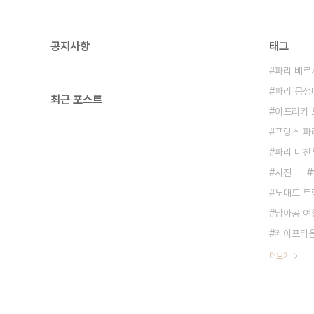
공지사항
태그
파리 베르
파리 몽생미셸
최근 포스트
아프리카 
프랑스 파
파리 미친
사진
노매드 트
남아공 여
케이프타운
더보기