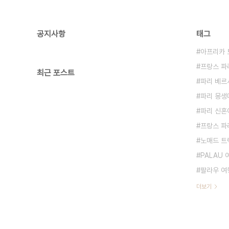
공지사항
태그
아프리카 
프랑스 파
최근 포스트
파리 베르
파리 몽생미셸
파리 신혼
프랑스 파
노매드 트
PALAU
팔라우 여
더보기