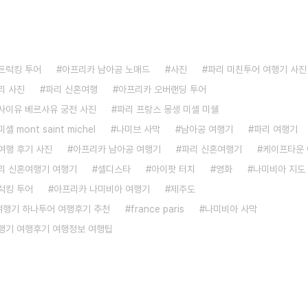
트럭킹 투어
아프리카 남아공 노매드
사진
파리 미친투어 여행기 사진
리 사진
파리 신혼여행
아프리카 오버랜딩 투어
사이유 베르사유 궁전 사진
파리 프랑스 몽생 미셸 미쉘
 mont saint michel
나미브 사막
남아공 여행기
파리 여행기
여행 후기 사진
아프리카 남아공 여행기
파리 신혼여행기
케이프타운
리 신혼여행기 여행기
셀디스타
아이팟 터치
영화
나미비아 지도
럭킹 투어
아프리카 나미비아 여행기
제주도
 여행기 하나투어 여행후기 추천
france paris
나미비아 사막
행기 여행후기 여행정보 여행팁