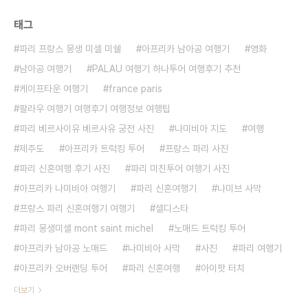
태그
파리 프랑스 몽생 미셸 미쉘
아프리카 남아공 여행기
영화
남아공 여행기
PALAU 여행기 하나투어 여행후기 추천
케이프타운 여행기
france paris
팔라우 여행기 여행후기 여행정보 여행팁
파리 베르사이유 베르사유 궁전 사진
나미비아 지도
여행
제주도
아프리카 트럭킹 투어
프랑스 파리 사진
파리 신혼여행 후기 사진
파리 미친투어 여행기 사진
아프리카 나미비아 여행기
파리 신혼여행기
나미브 사막
프랑스 파리 신혼여행기 여행기
셀디스타
파리 몽생미셸 mont saint michel
노매드 트럭킹 투어
아프리카 남아공 노매드
나미비아 사막
사진
파리 여행기
아프리카 오버랜딩 투어
파리 신혼여행
아이팟 터치
더보기