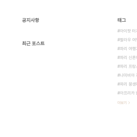
공지사항
태그
아이팟 터
팔라우 여
최근 포스트
파리 여행
파리 신혼
파리 프랑
나미비아 
파리 몽생미셸
아프리카 
더보기