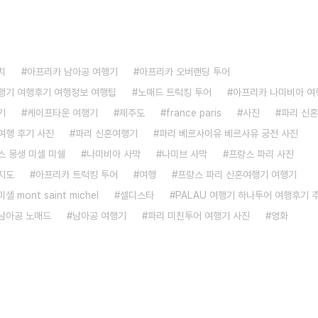
치
아프리카 남아공 여행기
아프리카 오버랜딩 투어
행기 여행후기 여행정보 여행팁
노매드 트럭킹 투어
아프리카 나미비아 여
기
케이프타운 여행기
제주도
france paris
사진
파리 신
여행 후기 사진
파리 신혼여행기
파리 베르사이유 베르사유 궁전 사진
스 몽생 미셸 미쉘
나미비아 사막
나미브 사막
프랑스 파리 사진
지도
아프리카 트럭킹 투어
여행
프랑스 파리 신혼여행기 여행기
 mont saint michel
셀디스타
PALAU 여행기 하나투어 여행후기 
남아공 노매드
남아공 여행기
파리 미친투어 여행기 사진
영화