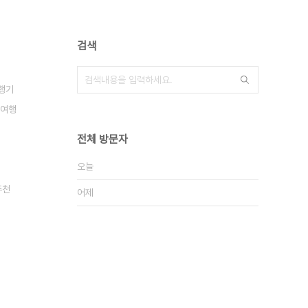
검색
행기
혼여행
전체 방문자
오늘
추천
어제