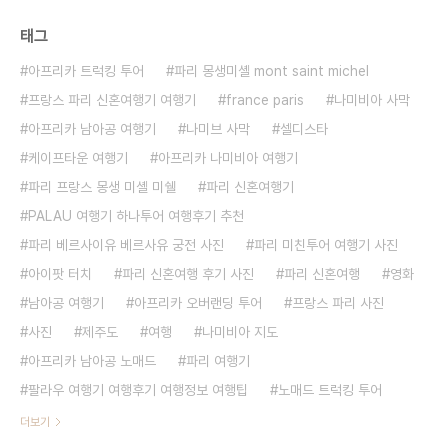
태그
아프리카 트럭킹 투어
파리 몽생미셸 mont saint michel
프랑스 파리 신혼여행기 여행기
france paris
나미비아 사막
아프리카 남아공 여행기
나미브 사막
셀디스타
케이프타운 여행기
아프리카 나미비아 여행기
파리 프랑스 몽생 미셸 미쉘
파리 신혼여행기
PALAU 여행기 하나투어 여행후기 추천
파리 베르사이유 베르사유 궁전 사진
파리 미친투어 여행기 사진
아이팟 터치
파리 신혼여행 후기 사진
파리 신혼여행
영화
남아공 여행기
아프리카 오버랜딩 투어
프랑스 파리 사진
사진
제주도
여행
나미비아 지도
아프리카 남아공 노매드
파리 여행기
팔라우 여행기 여행후기 여행정보 여행팁
노매드 트럭킹 투어
더보기