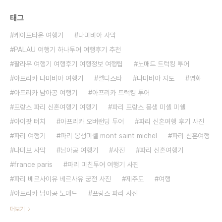
태그
케이프타운 여행기
나미비아 사막
PALAU 여행기 하나투어 여행후기 추천
팔라우 여행기 여행후기 여행정보 여행팁
노매드 트럭킹 투어
아프리카 나미비아 여행기
셀디스타
나미비아 지도
영화
아프리카 남아공 여행기
아프리카 트럭킹 투어
프랑스 파리 신혼여행기 여행기
파리 프랑스 몽생 미셸 미쉘
아이팟 터치
아프리카 오버랜딩 투어
파리 신혼여행 후기 사진
파리 여행기
파리 몽생미셸 mont saint michel
파리 신혼여행
나미브 사막
남아공 여행기
사진
파리 신혼여행기
france paris
파리 미친투어 여행기 사진
파리 베르사이유 베르사유 궁전 사진
제주도
여행
아프리카 남아공 노매드
프랑스 파리 사진
더보기