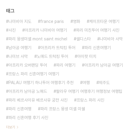
태그
나미비아 지도
france paris
영화
케이프타운 여행기
사진
아프리카 나미비아 여행기
파리 미친투어 여행기 사진
파리 몽생미셸 mont saint michel
셀디스타
나미비아 사막
남아공 여행기
아프리카 트럭킹 투어
파리 신혼여행기
나미브 사막
노매드 트럭킹 투어
아이팟 터치
아프리카 오버랜딩 투어
파리 여행기
아프리카 남아공 여행기
프랑스 파리 신혼여행기 여행기
PALAU 여행기 하나투어 여행후기 추천
여행
제주도
아프리카 남아공 노매드
팔라우 여행기 여행후기 여행정보 여행팁
파리 베르사이유 베르사유 궁전 사진
프랑스 파리 사진
파리 신혼여행
파리 프랑스 몽생 미셸 미쉘
파리 신혼여행 후기 사진
더보기