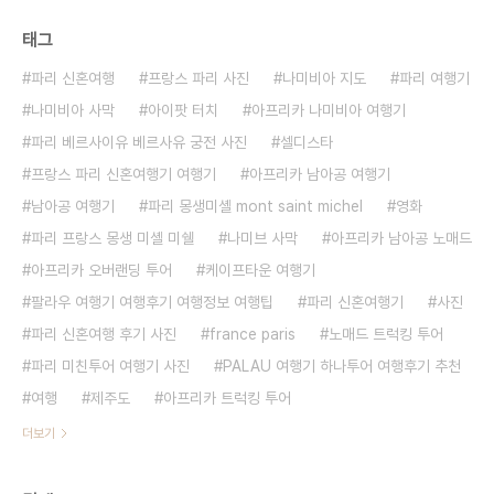
태그
파리 신혼여행
프랑스 파리 사진
나미비아 지도
파리 여행기
나미비아 사막
아이팟 터치
아프리카 나미비아 여행기
파리 베르사이유 베르사유 궁전 사진
셀디스타
프랑스 파리 신혼여행기 여행기
아프리카 남아공 여행기
남아공 여행기
파리 몽생미셸 mont saint michel
영화
파리 프랑스 몽생 미셸 미쉘
나미브 사막
아프리카 남아공 노매드
아프리카 오버랜딩 투어
케이프타운 여행기
팔라우 여행기 여행후기 여행정보 여행팁
파리 신혼여행기
사진
파리 신혼여행 후기 사진
france paris
노매드 트럭킹 투어
파리 미친투어 여행기 사진
PALAU 여행기 하나투어 여행후기 추천
여행
제주도
아프리카 트럭킹 투어
더보기