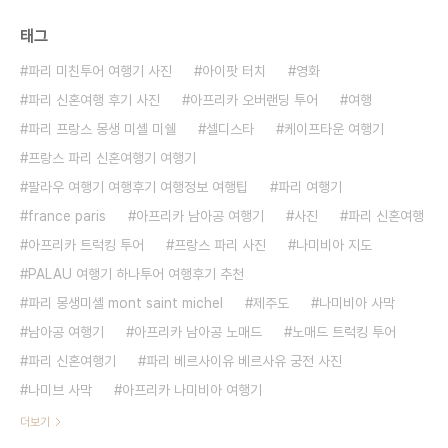
태그
파리 미친투어 여행기 사진
아이팟 터치
영화
파리 신혼여행 후기 사진
아프리카 오버랜딩 투어
여행
파리 프랑스 몽생 미셸 미쉘
셀디스타
케이프타운 여행기
프랑스 파리 신혼여행기 여행기
팔라우 여행기 여행후기 여행정보 여행팁
파리 여행기
france paris
아프리카 남아공 여행기
사진
파리 신혼여행
아프리카 트럭킹 투어
프랑스 파리 사진
나미비아 지도
PALAU 여행기 하나투어 여행후기 추천
파리 몽생미셸 mont saint michel
제주도
나미비아 사막
남아공 여행기
아프리카 남아공 노매드
노매드 트럭킹 투어
파리 신혼여행기
파리 베르사이유 베르사유 궁전 사진
나미브 사막
아프리카 나미비아 여행기
더보기