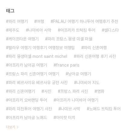
태그
파리 여행기
여행
PALAU 여행기 하나투어 여행후기 추천
제주도
나미비아 사막
아프리카 트럭킹 투어
셀디스타
케이프타운 여행기
파리 프랑스 몽생 미셸 미쉘
팔라우 여행기 여행후기 여행정보 여행팁
파리 신혼여행
파리 몽생미셸 mont saint michel
파리 신혼여행 후기 사진
아프리카 남아공 여행기
france paris
프랑스 파리 신혼여행기 여행기
남아공 여행기
파리 베르사이유 베르사유 궁전 사진
나미비아 지도
파리 신혼여행기
사진
프랑스 파리 사진
영화
아프리카 오버랜딩 투어
아프리카 나미비아 여행기
파리 미친투어 여행기 사진
나미브 사막
노매드 트럭킹 투어
아프리카 남아공 노매드
아이팟 터치
더보기