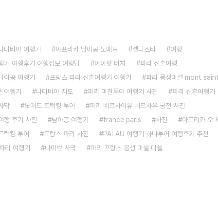
나미비아 여행기
아프리카 남아공 노매드
셀디스타
여행
행기 여행후기 여행정보 여행팁
아이팟 터치
파리 신혼여행
남아공 여행기
프랑스 파리 신혼여행기 여행기
파리 몽생미셸 mont saint
 여행기
나미비아 지도
파리 미친투어 여행기 사진
파리 신혼여행기
사막
노매드 트럭킹 투어
파리 베르사이유 베르사유 궁전 사진
여행 후기 사진
남아공 여행기
france paris
사진
아프리카 오
트럭킹 투어
프랑스 파리 사진
PALAU 여행기 하나투어 여행후기 추천
파리 여행기
나미브 사막
파리 프랑스 몽생 미셸 미쉘