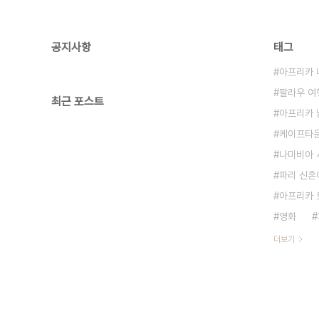
공지사항
태그
아프리카 
팔라우 여
최근 포스트
아프리카 
케이프타운
나미비아 
파리 신혼
아프리카 
영화
더보기